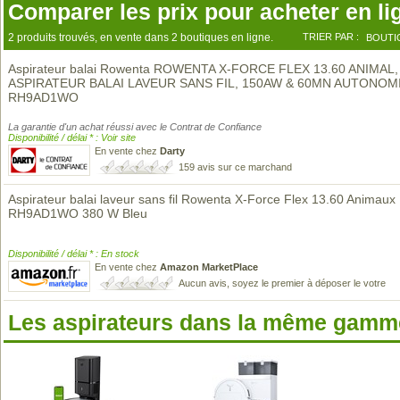
Comparer les prix pour acheter en li
2 produits trouvés, en vente dans 2 boutiques en ligne.
TRIER PAR :
BOUTI
Aspirateur balai Rowenta ROWENTA X-FORCE FLEX 13.60 ANIMAL,
ASPIRATEUR BALAI LAVEUR SANS FIL, 150AW & 60MN AUTONOM
RH9AD1WO
La garantie d'un achat réussi avec le Contrat de Confiance
Disponibilité / délai * : Voir site
En vente chez
Darty
159 avis sur ce marchand
Aspirateur balai laveur sans fil Rowenta X-Force Flex 13.60 Animaux
RH9AD1WO 380 W Bleu
Disponibilité / délai * : En stock
En vente chez
Amazon MarketPlace
Aucun avis, soyez le premier à déposer le votre
Les aspirateurs dans la même gamme