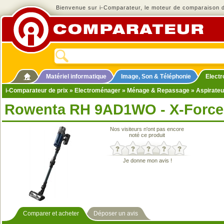
Bienvenue sur i-Comparateur, le moteur de comparaison de
Matériel informatique
Image, Son & Téléphonie
Elect
i-Comparateur de prix
»
Electroménager
»
Ménage & Repassage
»
Aspirateu
Rowenta RH 9AD1WO - X-Force 
Nos visiteurs n'ont pas encore
noté ce produit
Je donne mon avis !
Comparer et acheter
Déposer un avis