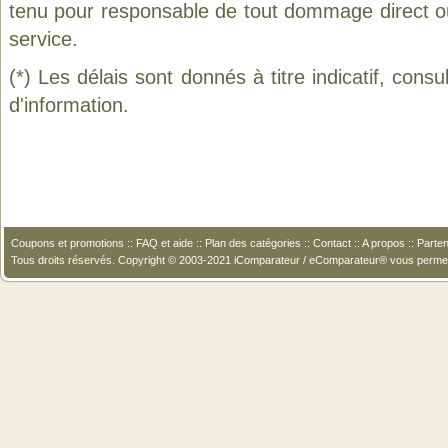
tenu pour responsable de tout dommage direct ou in
service.
(*) Les délais sont donnés à titre indicatif, cons
d'information.
Coupons et promotions
::
FAQ et aide
::
Plan des catégories
::
Contact
::
A propos
::
Parten
Tous droits réservés. Copyright © 2003-2021 iComparateur / eComparateur® vous perme