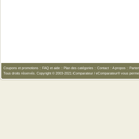
Coupons et promotions
::
FAQ et aide
::
Plan des catégories
::
Contact
::
A propos
::
Parten
Tous droits réservés. Copyright © 2003-2021 iComparateur / eComparateur® vous perme