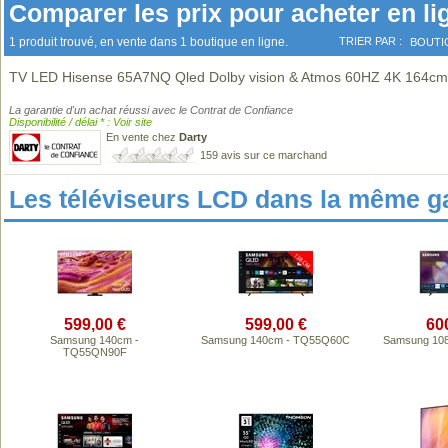
Comparer les prix pour acheter en li
1 produit trouvé, en vente dans 1 boutique en ligne.
TRIER PAR :
BOUTI
TV LED Hisense 65A7NQ Qled Dolby vision & Atmos 60HZ 4K 164c
La garantie d'un achat réussi avec le Contrat de Confiance
Disponibilité / délai * : Voir site
En vente chez
Darty
159 avis sur ce marchand
Les téléviseurs LCD dans la même 
599,00 €
599,00 €
60
Samsung 140cm -
Samsung 140cm - TQ55Q60C
Samsung 10
TQ55QN90F