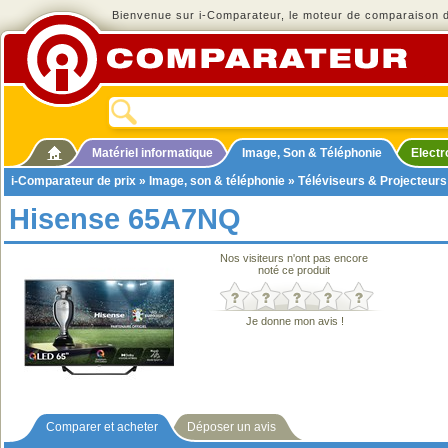
Bienvenue sur i-Comparateur, le moteur de comparaison de
Matériel informatique
Image, Son & Téléphonie
Elect
i-Comparateur de prix
»
Image, son & téléphonie
»
Téléviseurs & Projecteurs
Hisense 65A7NQ
Nos visiteurs n'ont pas encore
noté ce produit
Je donne mon avis !
Comparer et acheter
Déposer un avis