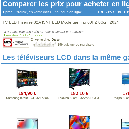
Comparer les prix pour acheter en li
1 produit trouvé, en vente dans 1 boutique en ligne.
TRIER PAR :
BOUTI
TV LED Hisense 32A49NT LED Mode gaming 60HZ 80cm 2024
La garantie d'un achat réussi avec le Contrat de Confiance
Disponibilité / délai * : 5 jours
En vente chez
Darty
159 avis sur ce marchand
Les téléviseurs LCD dans la même 
184,90 €
182,10 €
17
Samsung 82cm - UE-32T4305
Toshiba 82cm - 32WV2E63DG
Philips 82