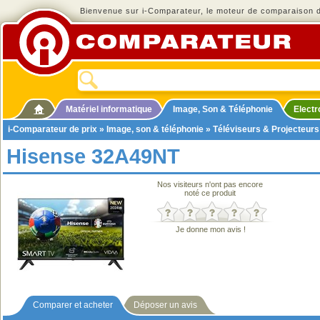
Bienvenue sur i-Comparateur, le moteur de comparaison de
Matériel informatique
Image, Son & Téléphonie
Elect
i-Comparateur de prix
»
Image, son & téléphonie
»
Téléviseurs & Projecteurs
Hisense 32A49NT
Nos visiteurs n'ont pas encore
noté ce produit
Je donne mon avis !
Comparer et acheter
Déposer un avis