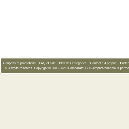
Coupons et promotions
::
FAQ et aide
::
Plan des catégories
::
Contact
::
A propos
::
Parten
Tous droits réservés. Copyright © 2003-2021 iComparateur / eComparateur® vous perme