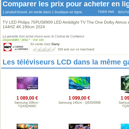
Comparer les prix pour acheter en li
1 produit trouvé, en vente dans 1 boutique en ligne.
TRIER PAR :
BOUTI
TV LED Philips 75PUS8909 LED Ambilight TV The One Dolby Atmos e
144HZ 4K 190cm 2024
La garantie d'un achat réussi avec le Contrat de Confiance
Disponibilité / délai * : Voir site
En vente chez
Darty
159 avis sur ce marchand
Les téléviseurs LCD dans la même 
1 089,00 €
1 099,00 €
1 0
Samsung 108cm -
Samsung 140cm - QE55S95B
Samsun
TQ43QN90C
TQ5