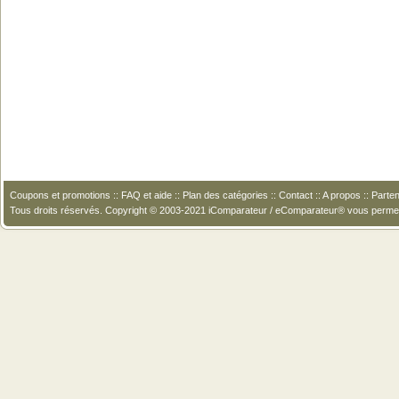
Coupons et promotions
::
FAQ et aide
::
Plan des catégories
::
Contact
::
A propos
::
Parten
Tous droits réservés. Copyright © 2003-2021 iComparateur / eComparateur® vous perme