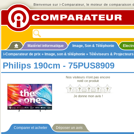
Bienvenue sur i-Comparateur, le moteur de comparaison de
Matériel informatique
Image, Son & Téléphonie
Elect
i-Comparateur de prix
»
Image, son & téléphonie
»
Téléviseurs & Projecteurs
Philips 190cm - 75PUS8909
Nos visiteurs n'ont pas encore
noté ce produit
Je donne mon avis !
Comparer et acheter
Déposer un avis