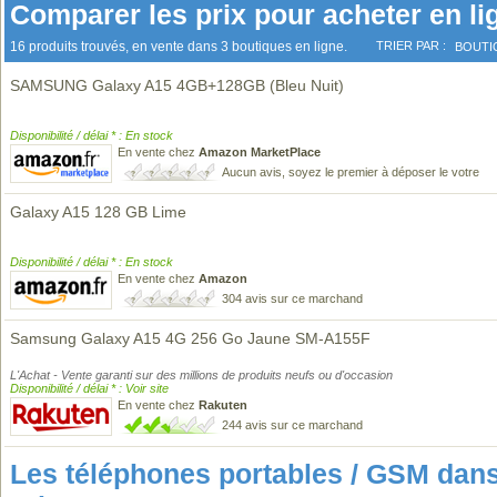
Comparer les prix pour acheter en li
16 produits trouvés, en vente dans 3 boutiques en ligne.
TRIER PAR :
BOUTI
SAMSUNG Galaxy A15 4GB+128GB (Bleu Nuit)
Disponibilité / délai * : En stock
En vente chez
Amazon MarketPlace
Aucun avis, soyez le premier à déposer le votre
Galaxy A15 128 GB Lime
Disponibilité / délai * : En stock
En vente chez
Amazon
304 avis sur ce marchand
Samsung Galaxy A15 4G 256 Go Jaune SM-A155F
L'Achat - Vente garanti sur des millions de produits neufs ou d'occasion
Disponibilité / délai * : Voir site
En vente chez
Rakuten
244 avis sur ce marchand
Les téléphones portables / GSM da