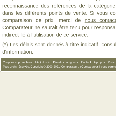
reconnaissance des références de la catégori
dans les différents points de vente. Si vous c
comparaison de prix, merci de
nous contact
Comparateur ne saurait être tenu pour responsa
indirect lié à l'utilisation de ce service.
(*) Les délais sont donnés à titre indicatif, cons
d'information.
Coupons et promotions
::
FAQ et aide
::
Plan des catégories
::
Contact
::
A propos
::
Parten
Tous droits réservés. Copyright © 2003-2021 iComparateur / eComparateur® vous perme