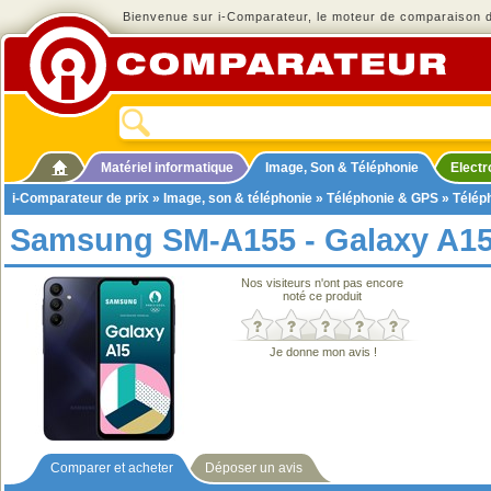
Bienvenue sur i-Comparateur, le moteur de comparaison de
Matériel informatique
Image, Son & Téléphonie
Elect
i-Comparateur de prix
»
Image, son & téléphonie
»
Téléphonie & GPS
»
Télép
Samsung SM-A155 - Galaxy A1
Nos visiteurs n'ont pas encore
noté ce produit
Je donne mon avis !
Comparer et acheter
Déposer un avis