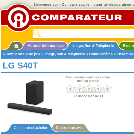
Bienvenue sur i-Comparateur, le moteur de comparaison de
Matériel informatique
Image, Son & Téléphonie
Elect
i-Comparateur de prix
»
Image, son & téléphonie
»
Home cinéma
»
Ensemble
LG S40T
Nos visiteurs n'ont pas encore
noté ce produit
Je donne mon avis !
Comparer et acheter
Déposer un avis