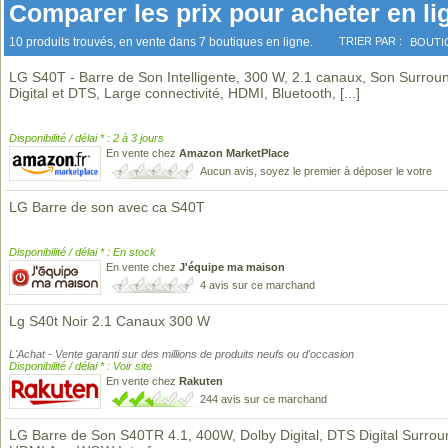
Comparer les prix pour acheter en li
10 produits trouvés, en vente dans 7 boutiques en ligne.
TRIER PAR :
BOUTI
LG S40T - Barre de Son Intelligente, 300 W, 2.1 canaux, Son Surrou
Digital et DTS, Large connectivité, HDMI, Bluetooth,
[...]
Disponibilité / délai * : 2 à 3 jours
En vente chez
Amazon MarketPlace
Aucun avis, soyez le premier à déposer le votre
LG Barre de son avec ca S40T
Disponibilité / délai * : En stock
En vente chez
J'équipe ma maison
4 avis sur ce marchand
Lg S40t Noir 2.1 Canaux 300 W
L'Achat - Vente garanti sur des millions de produits neufs ou d'occasion
Disponibilité / délai * : Voir site
En vente chez
Rakuten
244 avis sur ce marchand
LG Barre de Son S40TR 4.1, 400W, Dolby Digital, DTS Digital Surrou