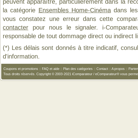
peuvent apparaître, particulièrement dans la re
la catégorie
Ensembles Home-Cinéma
dans les 
vous constatez une erreur dans cette compar
contacter
pour nous le signaler. i-Comparate
responsable de tout dommage direct ou indirect lié 
(*) Les délais sont donnés à titre indicatif, cons
d'information.
Coupons et promotions
::
FAQ et aide
::
Plan des catégories
::
Contact
::
A propos
::
Parten
Tous droits réservés. Copyright © 2003-2021 iComparateur / eComparateur® vous perme