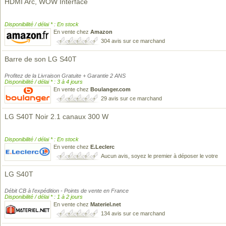
HDMI Arc, WOW Interface
Disponibilité / délai * : En stock
En vente chez
Amazon
304 avis sur ce marchand
Barre de son LG S40T
Profitez de la Livraison Gratuite + Garantie 2 ANS
Disponibilité / délai * : 3 à 4 jours
En vente chez
Boulanger.com
29 avis sur ce marchand
LG S40T Noir 2.1 canaux 300 W
Disponibilité / délai * : En stock
En vente chez
E.Leclerc
Aucun avis, soyez le premier à déposer le votre
LG S40T
Débit CB à l'expédition - Points de vente en France
Disponibilité / délai * : 1 à 2 jours
En vente chez
Materiel.net
134 avis sur ce marchand