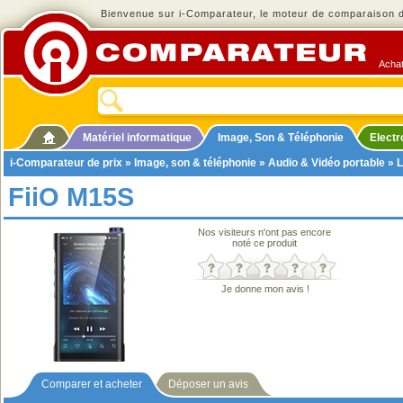
Bienvenue sur i-Comparateur, le moteur de comparaison de
Achat
Matériel informatique
Image, Son & Téléphonie
Elect
i-Comparateur de prix
»
Image, son & téléphonie
»
Audio & Vidéo portable
»
L
FiiO M15S
Nos visiteurs n'ont pas encore
noté ce produit
Je donne mon avis !
Comparer et acheter
Déposer un avis