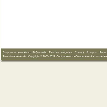
Coupons et promotions
::
FAQ et aide
::
Plan des catégories
::
Contact
::
A propos
::
Parten
Tous droits réservés. Copyright © 2003-2021 iComparateur / eComparateur® vous perme