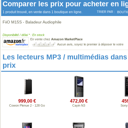
Comparer les prix pour acheter en li
1 produit trouvé, en vente dans 1 boutique en ligne.
TRIER PAR :
BOUTI
FiiO M15S - Baladeur Audiophile
Disponibilité / délai * : En stock
En vente chez
Amazon MarketPlace
Aucun avis, soyez le premier à déposer le votre
Les lecteurs MP3 / multimédias da
prix
999,00 €
472,00 €
45
Cowon Plenue 2 - 128 Go
Cayin N3
Sony