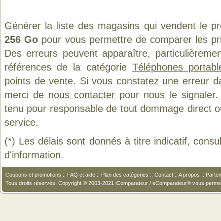
Générer la liste des magasins qui vendent le p
256 Go
pour vous permettre de comparer les pri
Des erreurs peuvent apparaître, particulièreme
références de la catégorie
Téléphones portab
points de vente. Si vous constatez une erreur d
merci de
nous contacter
pour nous le signaler.
tenu pour responsable de tout dommage direct ou in
service.
(*) Les délais sont donnés à titre indicatif, cons
d'information.
Coupons et promotions
::
FAQ et aide
::
Plan des catégories
::
Contact
::
A propos
::
Parten
Tous droits réservés. Copyright © 2003-2021 iComparateur / eComparateur® vous perme