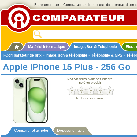
Bienvenue sur i-Comparateur, le moteur de comparaison de
Matériel informatique
Image, Son & Téléphonie
Elect
i-Comparateur de prix
»
Image, son & téléphonie
»
Téléphonie & GPS
»
Télép
Apple iPhone 15 Plus - 256 Go
Nos visiteurs n'ont pas encore
noté ce produit
Je donne mon avis !
Comparer et acheter
Déposer un avis