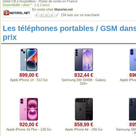
Débit CB à l'expédition - Points de vente en France
Disponibilité / délai * : 1 à 2 jours
En vente chez
Materiel.net
134 avis sur ce marchand
Les téléphones portables / GSM da
prix
899,00 €
832,44 €
89
Apple iPhone 14 - 512 Go
Samsung SM-S946B - Galaxy
Apple iPho
S26+
920,00 €
858,99 €
89
Apple iPhone 16 Plus - 128 Go
Apple iPhone Air - 256 Go
Samsung SM-
F