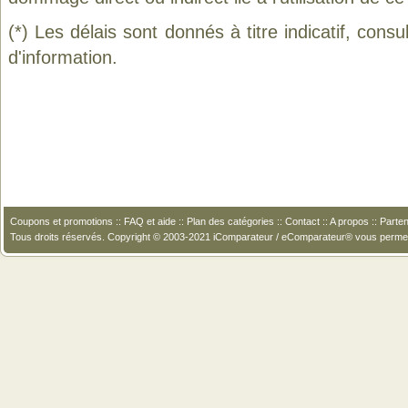
(*) Les délais sont donnés à titre indicatif, cons
d'information.
Coupons et promotions
::
FAQ et aide
::
Plan des catégories
::
Contact
::
A propos
::
Parten
Tous droits réservés. Copyright © 2003-2021 iComparateur / eComparateur® vous perme