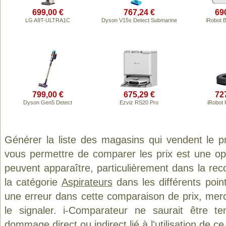
699,00 €
767,24 €
69
LG A9T-ULTRA1C
Dyson V15s Detect Submarine
iRobot 
799,00 €
675,29 €
72
Dyson Gen5 Detect
Ezviz RS20 Pro
iRobot
Générer la liste des magasins qui vendent le p
vous permettre de comparer les prix est une op
peuvent apparaître, particulièrement dans la re
la catégorie
Aspirateurs
dans les différents poin
une erreur dans cette comparaison de prix, mer
le signaler. i-Comparateur ne saurait être t
dommage direct ou indirect lié à l'utilisation de ce