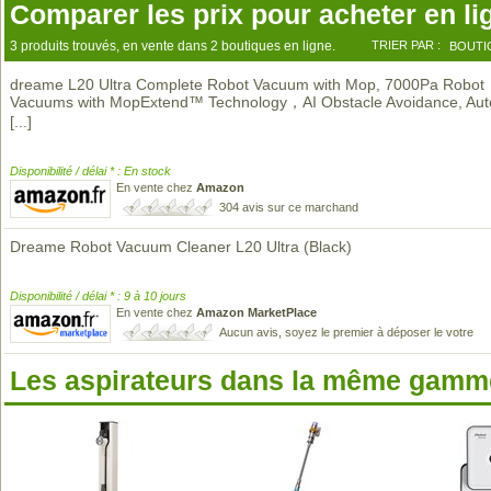
Comparer les prix pour acheter en li
3 produits trouvés, en vente dans 2 boutiques en ligne.
TRIER PAR :
BOUTI
dreame L20 Ultra Complete Robot Vacuum with Mop, 7000Pa Robot
Vacuums with MopExtend™ Technology，AI Obstacle Avoidance, Au
[...]
Disponibilité / délai * : En stock
En vente chez
Amazon
304 avis sur ce marchand
Dreame Robot Vacuum Cleaner L20 Ultra (Black)
Disponibilité / délai * : 9 à 10 jours
En vente chez
Amazon MarketPlace
Aucun avis, soyez le premier à déposer le votre
Les aspirateurs dans la même gamme