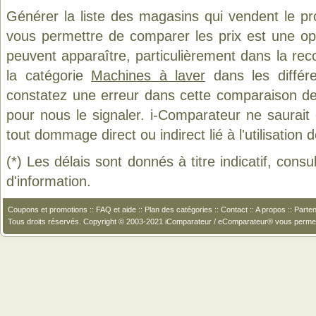
Générer la liste des magasins qui vendent le p
vous permettre de comparer les prix est une op
peuvent apparaître, particulièrement dans la re
la catégorie
Machines à laver
dans les différ
constatez une erreur dans cette comparaison de
pour nous le signaler. i-Comparateur ne saurait
tout dommage direct ou indirect lié à l'utilisation 
(*) Les délais sont donnés à titre indicatif, cons
d'information.
Coupons et promotions
::
FAQ et aide
::
Plan des catégories
::
Contact
::
A propos
::
Parten
Tous droits réservés. Copyright © 2003-2021 iComparateur / eComparateur® vous perme