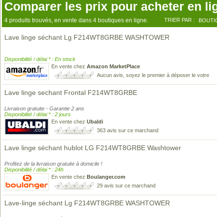
Comparer les prix pour acheter en li
4 produits trouvés, en vente dans 4 boutiques en ligne.
TRIER PAR :
BOUTI
Lave linge séchant Lg F214WT8GRBE WASHTOWER
Disponibilité / délai * : En stock
En vente chez
Amazon MarketPlace
Aucun avis, soyez le premier à déposer le votre
Lave linge sechant Frontal F214WT8GRBE
Livraison gratuite - Garantie 2 ans
Disponibilité / délai * : 2 jours
En vente chez
Ubaldi
363 avis sur ce marchand
Lave linge séchant hublot LG F214WT8GRBE Washtower
Profitez de la livraison gratuite à domicile !
Disponibilité / délai * : 24h
En vente chez
Boulanger.com
29 avis sur ce marchand
Lave-linge séchant Lg F214WT8GRBE WASHTOWER