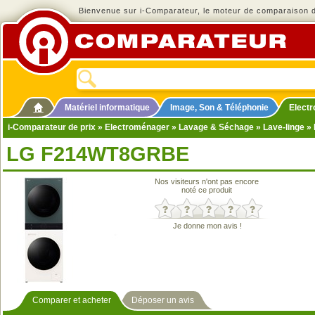
Bienvenue sur i-Comparateur, le moteur de comparaison de
Matériel informatique
Image, Son & Téléphonie
Elect
i-Comparateur de prix
»
Electroménager
»
Lavage & Séchage
»
Lave-linge
» 
LG F214WT8GRBE
Nos visiteurs n'ont pas encore
noté ce produit
Je donne mon avis !
Comparer et acheter
Déposer un avis