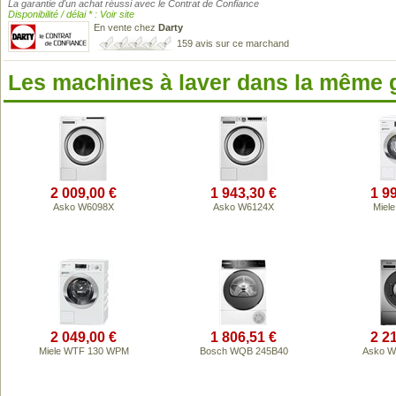
La garantie d'un achat réussi avec le Contrat de Confiance
Disponibilité / délai * : Voir site
En vente chez
Darty
159 avis sur ce marchand
Les machines à laver dans la même
2 009,00 €
1 943,30 €
1 9
Asko W6098X
Asko W6124X
Miel
2 049,00 €
1 806,51 €
2 2
Miele WTF 130 WPM
Bosch WQB 245B40
Asko 