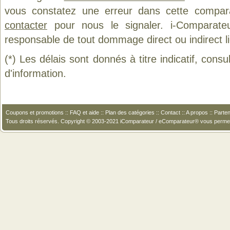
vous constatez une erreur dans cette compar
contacter
pour nous le signaler. i-Comparate
responsable de tout dommage direct ou indirect lié 
(*) Les délais sont donnés à titre indicatif, cons
d'information.
Coupons et promotions
::
FAQ et aide
::
Plan des catégories
::
Contact
::
A propos
::
Parten
Tous droits réservés. Copyright © 2003-2021 iComparateur / eComparateur® vous perme