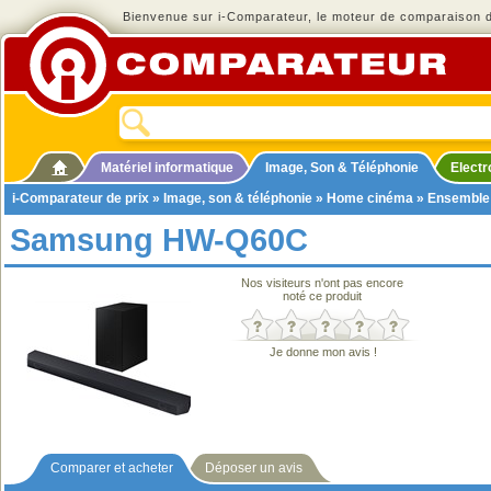
Bienvenue sur i-Comparateur, le moteur de comparaison de
Matériel informatique
Image, Son & Téléphonie
Elect
i-Comparateur de prix
»
Image, son & téléphonie
»
Home cinéma
»
Ensemble
Samsung HW-Q60C
Nos visiteurs n'ont pas encore
noté ce produit
Je donne mon avis !
Comparer et acheter
Déposer un avis