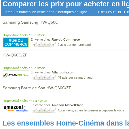
Comparer les prix pour acheter en li
3 produits trouvés, en vente dans 3 boutiques en ligne.
TRIER PAR :
BOUTI
Samsung Samsung HW-Q60C
Disponibilité / délai * : En stock
En vente chez
Rue du Commerce
2 avis sur ce marchand
HW-Q60C/ZF
Disponibilité / délai * : En stock
En vente chez
Atlanpolis.com
45 avis sur ce marchand
Samsung Barre de Son HW-Q60C/ZF
Disponibilité / délai * : 4 à 5 jours
En vente chez
Amazon MarketPlace
Aucun avis, soyez le premier à déposer le votre
Les ensembles Home-Cinéma dans l