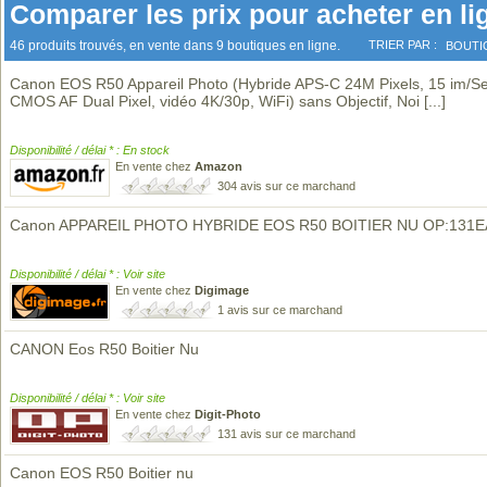
Comparer les prix pour acheter en li
46 produits trouvés, en vente dans 9 boutiques en ligne.
TRIER PAR :
BOUTI
Canon EOS R50 Appareil Photo (Hybride APS-C 24M Pixels, 15 im/Se
CMOS AF Dual Pixel, vidéo 4K/30p, WiFi) sans Objectif, Noi
[...]
Disponibilité / délai * : En stock
En vente chez
Amazon
304 avis sur ce marchand
Canon APPAREIL PHOTO HYBRIDE EOS R50 BOITIER NU OP:131E
Disponibilité / délai * : Voir site
En vente chez
Digimage
1 avis sur ce marchand
CANON Eos R50 Boitier Nu
Disponibilité / délai * : Voir site
En vente chez
Digit-Photo
131 avis sur ce marchand
Canon EOS R50 Boitier nu