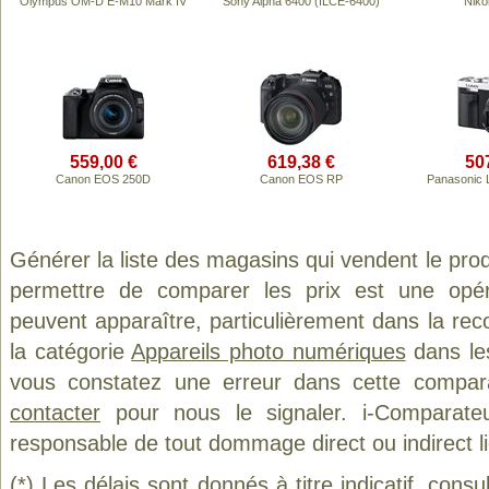
Olympus OM-D E-M10 Mark IV
Sony Alpha 6400 (ILCE-6400)
Niko
559,00 €
619,38 €
50
Canon EOS 250D
Canon EOS RP
Panasonic 
Générer la liste des magasins qui vendent le pro
permettre de comparer les prix est une opér
peuvent apparaître, particulièrement dans la re
la catégorie
Appareils photo numériques
dans les
vous constatez une erreur dans cette compar
contacter
pour nous le signaler. i-Comparate
responsable de tout dommage direct ou indirect lié 
(*) Les délais sont donnés à titre indicatif, cons