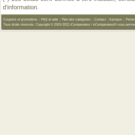
d'information.
Coupons et promotions
::
FAQ et aide
::
Plan des catégories
::
Contact
::
A propos
::
Parten
Tous droits réservés. Copyright © 2003-2021 iComparateur / eComparateur® vous perme