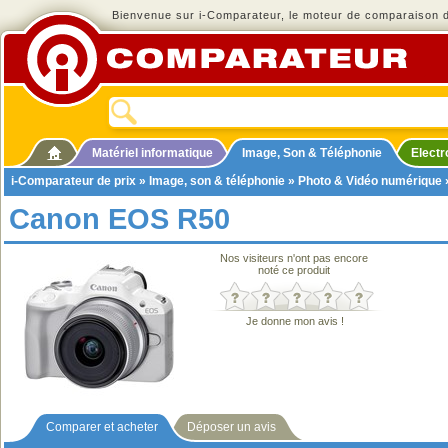
Bienvenue sur i-Comparateur, le moteur de comparaison de
Matériel informatique
Image, Son & Téléphonie
Elect
i-Comparateur de prix
»
Image, son & téléphonie
»
Photo & Vidéo numérique
Canon EOS R50
Nos visiteurs n'ont pas encore
noté ce produit
Je donne mon avis !
Comparer et acheter
Déposer un avis