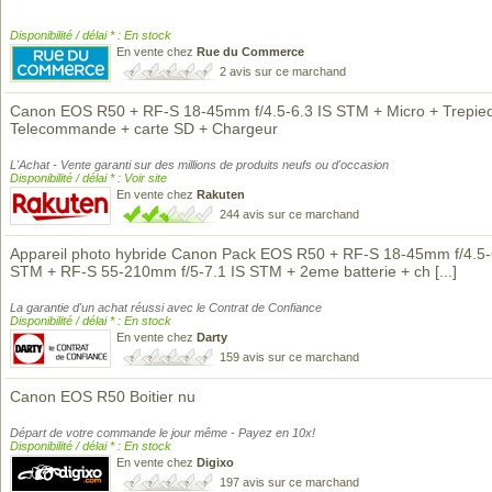
Disponibilité / délai * : En stock
En vente chez
Rue du Commerce
2 avis sur ce marchand
Canon EOS R50 + RF-S 18-45mm f/4.5-6.3 IS STM + Micro + Trepie
Telecommande + carte SD + Chargeur
L'Achat - Vente garanti sur des millions de produits neufs ou d'occasion
Disponibilité / délai * : Voir site
En vente chez
Rakuten
244 avis sur ce marchand
Appareil photo hybride Canon Pack EOS R50 + RF-S 18-45mm f/4.5-
STM + RF-S 55-210mm f/5-7.1 IS STM + 2eme batterie + ch
[...]
La garantie d'un achat réussi avec le Contrat de Confiance
Disponibilité / délai * : En stock
En vente chez
Darty
159 avis sur ce marchand
Canon EOS R50 Boitier nu
Départ de votre commande le jour même - Payez en 10x!
Disponibilité / délai * : En stock
En vente chez
Digixo
197 avis sur ce marchand