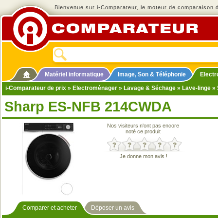
Bienvenue sur i-Comparateur, le moteur de comparaison de
Matériel informatique
Image, Son & Téléphonie
Elect
i-Comparateur de prix
»
Electroménager
»
Lavage & Séchage
»
Lave-linge
» 
Sharp ES-NFB 214CWDA
Nos visiteurs n'ont pas encore
noté ce produit
Je donne mon avis !
Comparer et acheter
Déposer un avis