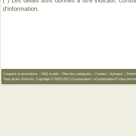
(*) Les délais sont donnés à titre indicatif, cons
d'information.
Coupons et promotions
::
FAQ et aide
::
Plan des catégories
::
Contact
::
A propos
::
Parten
Tous droits réservés. Copyright © 2003-2021 iComparateur / eComparateur® vous perme