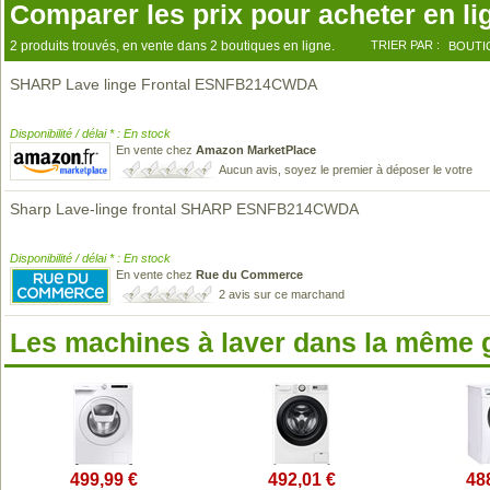
Comparer les prix pour acheter en li
2 produits trouvés, en vente dans 2 boutiques en ligne.
TRIER PAR :
BOUTI
SHARP Lave linge Frontal ESNFB214CWDA
Disponibilité / délai * : En stock
En vente chez
Amazon MarketPlace
Aucun avis, soyez le premier à déposer le votre
Sharp Lave-linge frontal SHARP ESNFB214CWDA
Disponibilité / délai * : En stock
En vente chez
Rue du Commerce
2 avis sur ce marchand
Les machines à laver dans la même
499,99 €
492,01 €
48