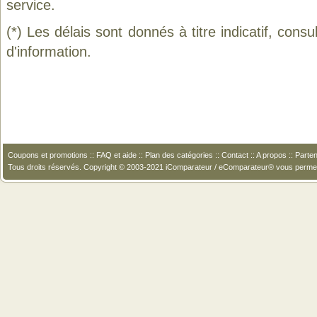
service.
(*) Les délais sont donnés à titre indicatif, cons
d'information.
Coupons et promotions
::
FAQ et aide
::
Plan des catégories
::
Contact
::
A propos
::
Parten
Tous droits réservés. Copyright © 2003-2021 iComparateur / eComparateur® vous perme