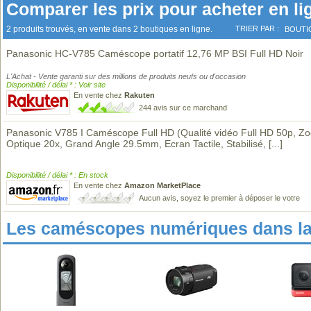
Comparer les prix pour acheter en li
2 produits trouvés, en vente dans 2 boutiques en ligne.
TRIER PAR :
BOUTI
Panasonic HC-V785 Caméscope portatif 12,76 MP BSI Full HD Noir
L'Achat - Vente garanti sur des millions de produits neufs ou d'occasion
Disponibilité / délai * : Voir site
En vente chez
Rakuten
244 avis sur ce marchand
Panasonic V785 I Caméscope Full HD (Qualité vidéo Full HD 50p, Z
Optique 20x, Grand Angle 29.5mm, Ecran Tactile, Stabilisé,
[...]
Disponibilité / délai * : En stock
En vente chez
Amazon MarketPlace
Aucun avis, soyez le premier à déposer le votre
Les caméscopes numériques dans l