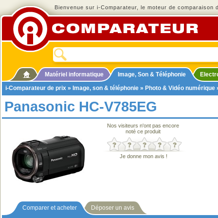
Bienvenue sur i-Comparateur, le moteur de comparaison de
Matériel informatique
Image, Son & Téléphonie
Elect
i-Comparateur de prix
»
Image, son & téléphonie
»
Photo & Vidéo numérique
Panasonic HC-V785EG
Nos visiteurs n'ont pas encore
noté ce produit
Je donne mon avis !
Comparer et acheter
Déposer un avis