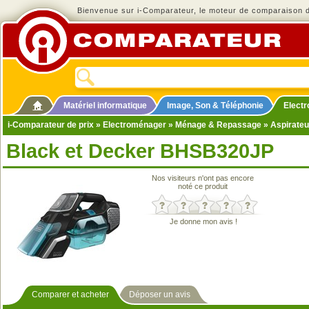
Bienvenue sur i-Comparateur, le moteur de comparaison de
Matériel informatique
Image, Son & Téléphonie
Elect
i-Comparateur de prix
»
Electroménager
»
Ménage & Repassage
»
Aspirateu
Black et Decker BHSB320JP
Nos visiteurs n'ont pas encore
noté ce produit
Je donne mon avis !
Comparer et acheter
Déposer un avis