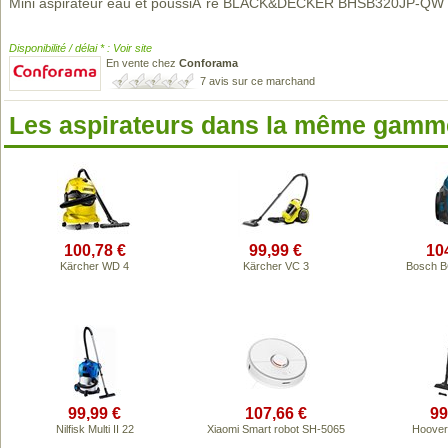
Mini aspirateur eau et poussiÃ¨re BLACK&DECKER BHSB320JP-QW
Disponibilité / délai * : Voir site
En vente chez
Conforama
7 avis sur ce marchand
Les aspirateurs dans la même gamme
100,78 €
99,99 €
10
Kärcher WD 4
Kärcher VC 3
Bosch 
99,99 €
107,66 €
99
Nilfisk Multi II 22
Xiaomi Smart robot SH-5065
Hoove