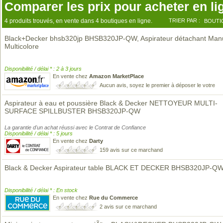
Comparer les prix pour acheter en li
4 produits trouvés, en vente dans 4 boutiques en ligne.
TRIER PAR :
BOUTI
Black+Decker bhsb320jp BHSB320JP-QW, Aspirateur détachant Manu
Multicolore
Disponibilité / délai * : 2 à 3 jours
En vente chez
Amazon MarketPlace
Aucun avis, soyez le premier à déposer le votre
Aspirateur à eau et poussière Black & Decker NETTOYEUR MULTI-
SURFACE SPILLBUSTER BHSB320JP-QW
La garantie d'un achat réussi avec le Contrat de Confiance
Disponibilité / délai * : 5 jours
En vente chez
Darty
159 avis sur ce marchand
Black & Decker Aspirateur table BLACK ET DECKER BHSB320JP-Q
Disponibilité / délai * : En stock
En vente chez
Rue du Commerce
2 avis sur ce marchand