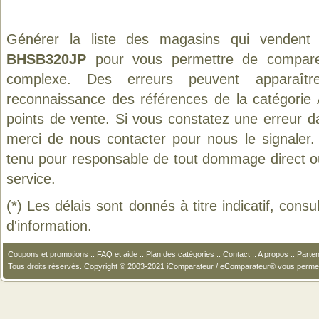
Générer la liste des magasins qui vendent
BHSB320JP
pour vous permettre de comparer
complexe. Des erreurs peuvent apparaître
reconnaissance des références de la catégorie
points de vente. Si vous constatez une erreur d
merci de
nous contacter
pour nous le signaler.
tenu pour responsable de tout dommage direct ou in
service.
(*) Les délais sont donnés à titre indicatif, cons
d'information.
Coupons et promotions
::
FAQ et aide
::
Plan des catégories
::
Contact
::
A propos
::
Parten
Tous droits réservés. Copyright © 2003-2021 iComparateur / eComparateur® vous perme