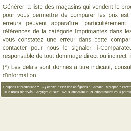
Générer la liste des magasins qui vendent le pro
pour vous permettre de comparer les prix est
erreurs peuvent apparaître, particulièremen
références de la catégorie
Imprimantes
dans les
vous constatez une erreur dans cette compar
contacter
pour nous le signaler. i-Comparate
responsable de tout dommage direct ou indirect lié 
(*) Les délais sont donnés à titre indicatif, cons
d'information.
Coupons et promotions
::
FAQ et aide
::
Plan des catégories
::
Contact
::
A propos
::
Parten
Tous droits réservés. Copyright © 2003-2021 iComparateur / eComparateur® vous perme