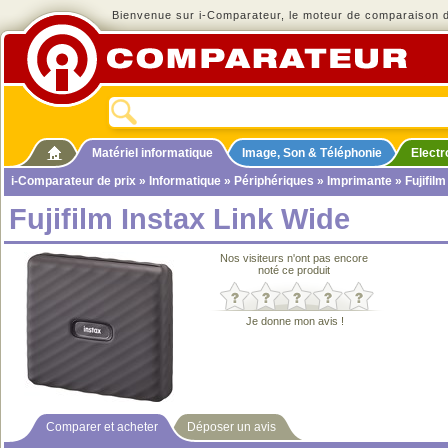
Bienvenue sur i-Comparateur, le moteur de comparaison de
Matériel informatique
Image, Son & Téléphonie
Elect
i-Comparateur de prix
»
Informatique
»
Périphériques
»
Imprimante
» Fujifilm
Fujifilm Instax Link Wide
Nos visiteurs n'ont pas encore
noté ce produit
Je donne mon avis !
Comparer et acheter
Déposer un avis