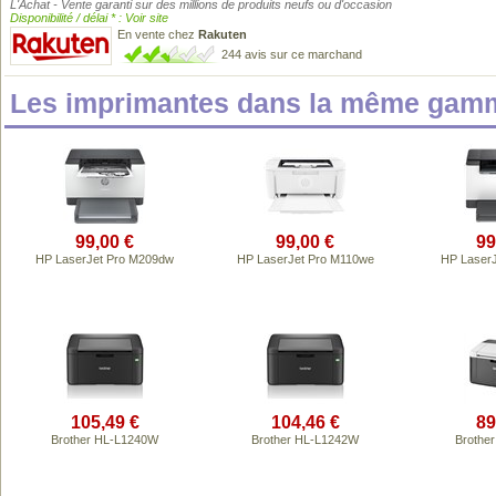
L'Achat - Vente garanti sur des millions de produits neufs ou d'occasion
Disponibilité / délai * : Voir site
En vente chez
Rakuten
244 avis sur ce marchand
Les imprimantes dans la même gamm
99,00 €
99,00 €
99
HP LaserJet Pro M209dw
HP LaserJet Pro M110we
HP Laser
105,49 €
104,46 €
89
Brother HL-L1240W
Brother HL-L1242W
Brothe