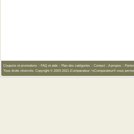
Coupons et promotions
::
FAQ et aide
::
Plan des catégories
::
Contact
::
A propos
::
Parten
Tous droits réservés. Copyright © 2003-2021 iComparateur / eComparateur® vous perme