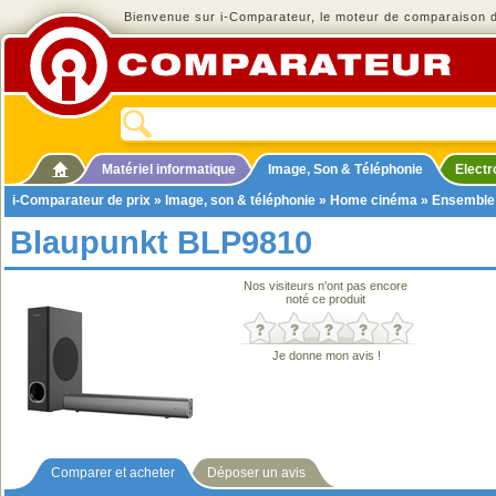
Bienvenue sur i-Comparateur, le moteur de comparaison de
Matériel informatique
Image, Son & Téléphonie
Elect
i-Comparateur de prix
»
Image, son & téléphonie
»
Home cinéma
»
Ensemble
Blaupunkt BLP9810
Nos visiteurs n'ont pas encore
noté ce produit
Je donne mon avis !
Comparer et acheter
Déposer un avis