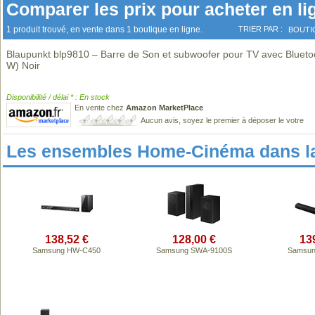
Comparer les prix pour acheter en li
1 produit trouvé, en vente dans 1 boutique en ligne.
TRIER PAR :
BOUTI
Blaupunkt blp9810 – Barre de Son et subwoofer pour TV avec Blueto
W) Noir
Disponibilité / délai * : En stock
En vente chez
Amazon MarketPlace
Aucun avis, soyez le premier à déposer le votre
Les ensembles Home-Cinéma dans l
138,52 €
128,00 €
13
Samsung HW-C450
Samsung SWA-9100S
Samsun