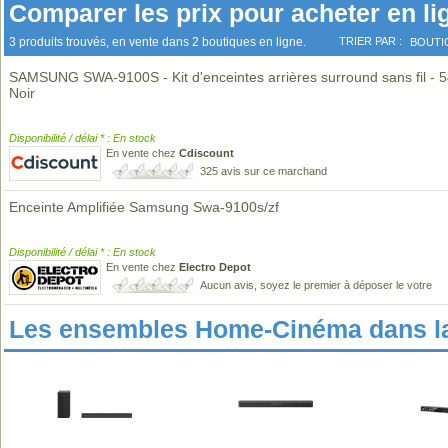
Comparer les prix pour acheter en li
3 produits trouvés, en vente dans 2 boutiques en ligne.
TRIER PAR :
BOUTI
SAMSUNG SWA-9100S - Kit d'enceintes arrières surround sans fil - 
Noir
Disponibilité / délai * : En stock
En vente chez
Cdiscount
325 avis sur ce marchand
Enceinte Amplifiée Samsung Swa-9100s/zf
Disponibilité / délai * : En stock
En vente chez
Electro Depot
Aucun avis, soyez le premier à déposer le votre
Les ensembles Home-Cinéma dans l