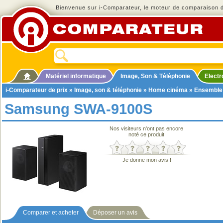
Bienvenue sur i-Comparateur, le moteur de comparaison de
Matériel informatique
Image, Son & Téléphonie
Elect
i-Comparateur de prix
»
Image, son & téléphonie
»
Home cinéma
»
Ensemble
Samsung SWA-9100S
Nos visiteurs n'ont pas encore
noté ce produit
Je donne mon avis !
Comparer et acheter
Déposer un avis