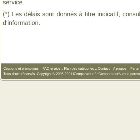
service.
(*) Les délais sont donnés à titre indicatif, cons
d'information.
Coupons et promotions
::
FAQ et aide
::
Plan des catégories
::
Contact
::
A propos
::
Parten
Tous droits réservés. Copyright © 2003-2021 iComparateur / eComparateur® vous perme