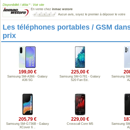
Disponibilité / délai * : Voir site
En vente chez
inmac wstore
Aucun avis, soyez le premier à déposer le votre
Les téléphones portables / GSM da
prix
199,00 €
225,00 €
20
Samsung SM-A366 - Galaxy
Samsung SM-G781 - Galaxy
Samsung SM-
A36 5G
S20 Fan Ed..
A
205,79 €
229,00 €
18
Samsung SM-G736B - Galaxy
Crosscall Core M5
Samsung SM-
XCover 6 ..
A