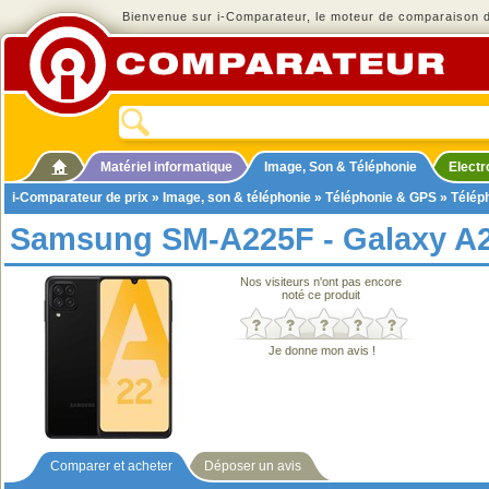
Bienvenue sur i-Comparateur, le moteur de comparaison de
Matériel informatique
Image, Son & Téléphonie
Elect
i-Comparateur de prix
»
Image, son & téléphonie
»
Téléphonie & GPS
»
Télép
Samsung SM-A225F - Galaxy A
Nos visiteurs n'ont pas encore
noté ce produit
Je donne mon avis !
Comparer et acheter
Déposer un avis