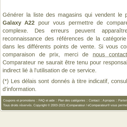
Générer la liste des magasins qui vendent le 
Galaxy A22
pour vous permettre de comparer
complexe. Des erreurs peuvent apparaître
reconnaissance des références de la catégori
dans les différents points de vente. Si vous c
comparaison de prix, merci de
nous contact
Comparateur ne saurait être tenu pour responsa
indirect lié à l'utilisation de ce service.
(*) Les délais sont donnés à titre indicatif, cons
d'information.
Coupons et promotions
::
FAQ et aide
::
Plan des catégories
::
Contact
::
A propos
::
Parten
Tous droits réservés. Copyright © 2003-2021 iComparateur / eComparateur® vous perme