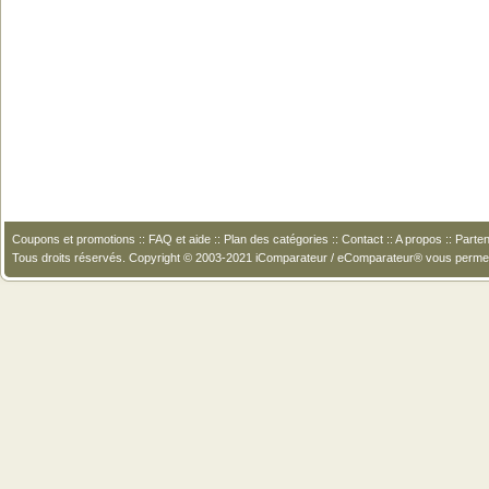
Coupons et promotions
::
FAQ et aide
::
Plan des catégories
::
Contact
::
A propos
::
Parten
Tous droits réservés. Copyright © 2003-2021 iComparateur / eComparateur® vous perme