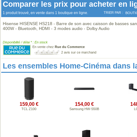
Comparer les prix pour acheter en li
1 produit trouvé, en vente dans 1 boutique en ligne.
TRIER PAR :
BOUTI
Hisense HISENSE HS218 - Barre de son avec caisson de basses sans 
400W - Bluetooth, HDMI - 3 modes audio - Dolby Audio
Disponibilité / délai * : En stock
En vente chez
Rue du Commerce
2 avis sur ce marchand
Les ensembles Home-Cinéma dans l
159,00 €
154,00 €
14
TCL Z100
Samsung HW-S50B
L