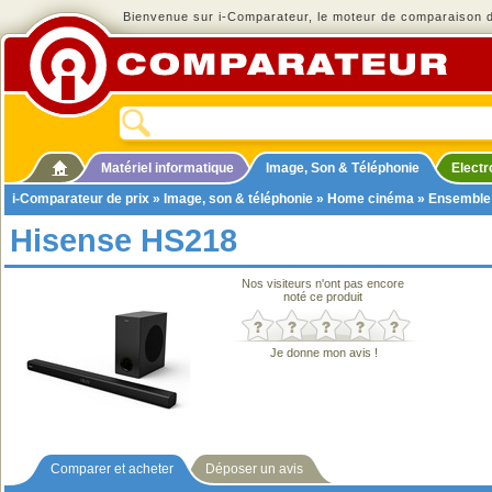
Bienvenue sur i-Comparateur, le moteur de comparaison de
Matériel informatique
Image, Son & Téléphonie
Elect
i-Comparateur de prix
»
Image, son & téléphonie
»
Home cinéma
»
Ensemble
Hisense HS218
Nos visiteurs n'ont pas encore
noté ce produit
Je donne mon avis !
Comparer et acheter
Déposer un avis