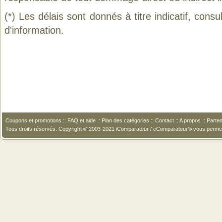
(*) Les délais sont donnés à titre indicatif, cons
d'information.
Coupons et promotions
::
FAQ et aide
::
Plan des catégories
::
Contact
::
A propos
::
Parten
Tous droits réservés. Copyright © 2003-2021 iComparateur / eComparateur® vous perme