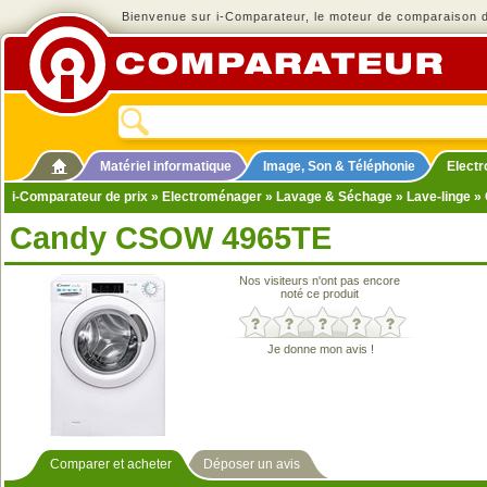
Bienvenue sur i-Comparateur, le moteur de comparaison de
Matériel informatique
Image, Son & Téléphonie
Elect
i-Comparateur de prix
»
Electroménager
»
Lavage & Séchage
»
Lave-linge
» 
Candy CSOW 4965TE
Nos visiteurs n'ont pas encore
noté ce produit
Je donne mon avis !
Comparer et acheter
Déposer un avis