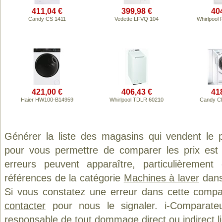
411,04 €
399,98 €
40
Candy CS 1411
Vedette LFVQ 104
Whirlpool
421,00 €
406,43 €
41
Haier HW100-B14959
Whirlpool TDLR 60210
Candy 
Générer la liste des magasins qui vendent le 
pour vous permettre de comparer les prix est
erreurs peuvent apparaître, particulièremen
références de la catégorie
Machines à laver
dans 
Si vous constatez une erreur dans cette compa
contacter
pour nous le signaler. i-Comparate
responsable de tout dommage direct ou indirect lié 