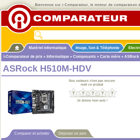
Bienvenue sur i-Comparateur, le moteur de comparaison de
Matériel informatique
Image, Son & Téléphonie
Elect
i-Comparateur de prix
»
Informatique
»
Composants
»
Carte mère
» ASRock
ASRock H510M-HDV
Nos visiteurs n'ont pas encore
noté ce produit
Je donne mon avis !
Comparer et acheter
Déposer un avis