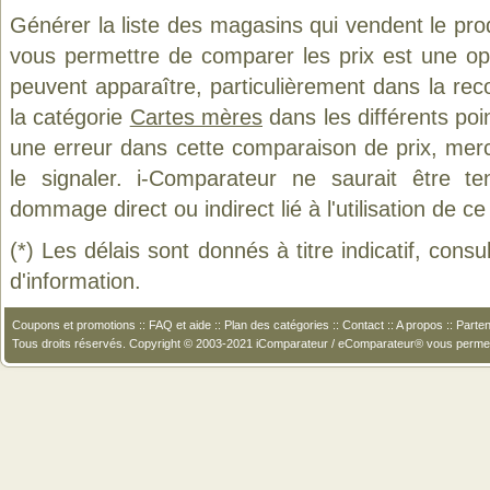
Générer la liste des magasins qui vendent le pro
vous permettre de comparer les prix est une op
peuvent apparaître, particulièrement dans la re
la catégorie
Cartes mères
dans les différents poi
une erreur dans cette comparaison de prix, mer
le signaler. i-Comparateur ne saurait être t
dommage direct ou indirect lié à l'utilisation de ce
(*) Les délais sont donnés à titre indicatif, cons
d'information.
Coupons et promotions
::
FAQ et aide
::
Plan des catégories
::
Contact
::
A propos
::
Parten
Tous droits réservés. Copyright © 2003-2021 iComparateur / eComparateur® vous perme