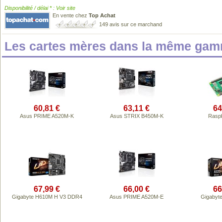
Disponibilité / délai * : Voir site
En vente chez
Top Achat
149 avis sur ce marchand
Les cartes mères dans la même gam
60,81 €
63,11 €
64
Asus PRIME A520M-K
Asus STRIX B450M-K
Raspb
67,99 €
66,00 €
66
Gigabyte H610M H V3 DDR4
Asus PRIME A520M-E
Gigabyt