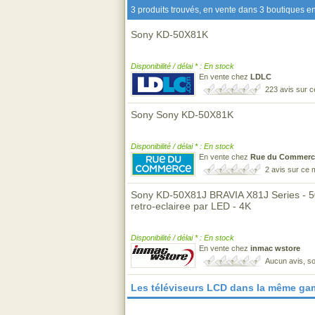
3 produits trouvés, en vente dans 3 boutiques en
Sony KD-50X81K
Disponibilité / délai * : En stock
En vente chez
LDLC
223 avis sur 
Sony Sony KD-50X81K
Disponibilité / délai * : En stock
En vente chez
Rue du Commerc
2 avis sur ce
Sony KD-50X81J BRAVIA X81J Series - 50
retro-eclairee par LED - 4K
Disponibilité / délai * : En stock
En vente chez
inmac wstore
Aucun avis, so
Les téléviseurs LCD dans la même ga