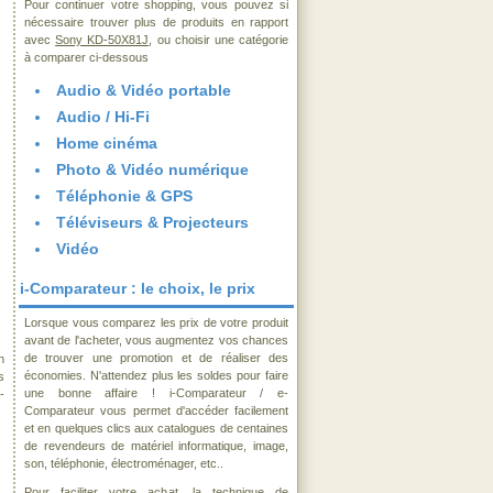
Pour continuer votre shopping, vous pouvez si
nécessaire trouver plus de produits en rapport
avec
Sony KD-50X81J
, ou choisir une catégorie
à comparer ci-dessous
Audio & Vidéo portable
Audio / Hi-Fi
Home cinéma
Photo & Vidéo numérique
Téléphonie & GPS
Téléviseurs & Projecteurs
Vidéo
i-Comparateur : le choix, le prix
Lorsque vous comparez les prix de votre produit
avant de l'acheter, vous augmentez vos chances
de trouver une promotion et de réaliser des
n
économies. N'attendez plus les soldes pour faire
s
une bonne affaire ! i-Comparateur / e-
-
Comparateur vous permet d'accéder facilement
et en quelques clics aux catalogues de centaines
de revendeurs de matériel informatique, image,
son, téléphonie, électroménager, etc..
Pour faciliter votre achat, la technique de