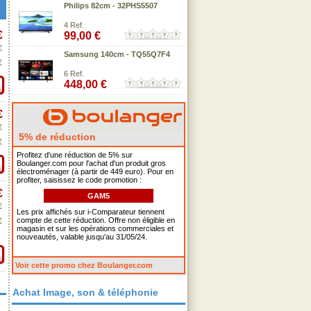
Philips 82cm - 32PHS5507
4 Ref.
€
99,00 €
€
Samsung 140cm - TQ55Q7F4
€
6 Ref.
448,00 €
€
€
5% de réduction
€
Profitez d'une réduction de 5% sur
Boulanger.com pour l'achat d'un produit gros
électroménager (à partir de 449 euro). Pour en
profiter, saisissez le code promotion :
€
GAM5
€
Les prix affichés sur i-Comparateur tiennent
compte de cette réduction. Offre non éligible en
€
magasin et sur les opérations commerciales et
nouveautés, valable jusqu'au 31/05/24.
Voir cette promo chez Boulanger.com
Achat Image, son & téléphonie