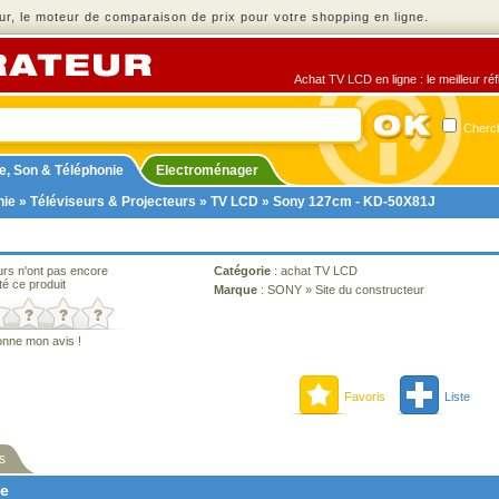
r, le moteur de comparaison de prix pour votre shopping en ligne.
Achat TV LCD en ligne : le meilleur ré
Cherch
e, Son & Téléphonie
Electroménager
nie
»
Téléviseurs & Projecteurs
»
TV LCD
» Sony 127cm - KD-50X81J
urs n'ont pas encore
Catégorie
:
achat TV LCD
té ce produit
Marque
:
SONY
»
Site du constructeur
onne mon avis !
Favoris
Liste
s
ne