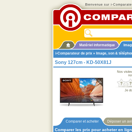
Bienvenue sur i-Comparateu
Matériel informatique
Imag
i-Comparateur de prix
»
Image, son & télépho
Sony 127cm - KD-50X81J
Nos visite
no
Je d
Comparer et acheter
Déposer un avi
Comparer les prix pour acheter en lig