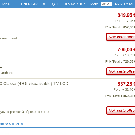
 ligne.
TRIER PAR :
BOUTIQUE
DÉSIGNATION
PRIX
PORT
PRIX TOTAL
849,95 
Port : + 7,95 
Prix Total : 857,90 
Voir cette offre
ce marchand
706,06 
Port : + 19,99 
Prix Total : 726,05 
e
Voir cette offre
 marchand
 Classe (49.5 visualisable) TV LCD
837,28 
Port : + 32,40 
Prix Total : 869,68 
Voir cette offre
yez le premier à déposer le votre
mme de prix