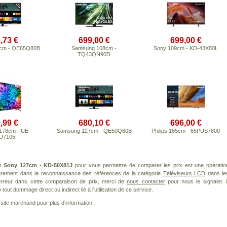
,73 €
699,00 €
699,00 €
cm - QE65Q80B
Samsung 108cm -
Sony 109cm - KD-43X80L
TQ43QN90D
,99 €
680,10 €
696,00 €
178cm - UE-
Samsung 127cm - QE50Q80B
Philips 165cm - 65PUS7800
U7105
it
Sony 127cm - KD-50X81J
pour vous permettre de comparer les prix est une opératio
ièrement dans la reconnaissance des références de la catégorie
Téléviseurs LCD
dans le
 erreur dans cette comparaison de prix, merci de
nous contacter
pour nous le signaler. i
ut dommage direct ou indirect lié à l'utilisation de ce service.
le site marchand pour plus d'information.