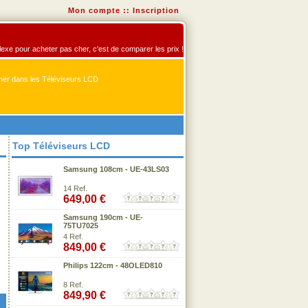
Mon compte
::
Inscription
flexe pour acheter pas cher, c'est de comparer les prix !
er dans les Téléviseurs LCD
Top Téléviseurs LCD
Samsung 108cm - UE-43LS03
14 Ref.
649,00 €
Samsung 190cm - UE-
75TU7025
4 Ref.
849,00 €
Philips 122cm - 48OLED810
8 Ref.
849,90 €