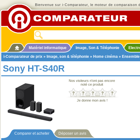
Bienvenue sur i-Comparateur, le moteur de comparaison de
Matériel informatique
Image, Son & Téléphonie
Elect
i-Comparateur de prix
»
Image, son & téléphonie
»
Home cinéma
»
Ensemble
Sony HT-S40R
Nos visiteurs n'ont pas encore
noté ce produit
Je donne mon avis !
Comparer et acheter
Déposer un avis