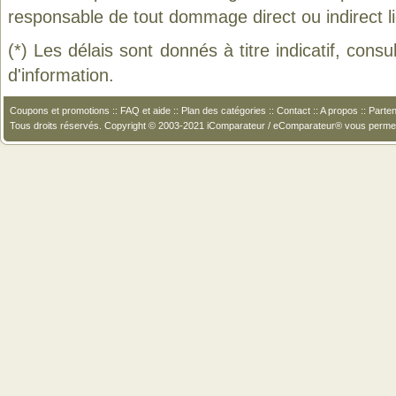
responsable de tout dommage direct ou indirect lié 
(*) Les délais sont donnés à titre indicatif, cons
d'information.
Coupons et promotions
::
FAQ et aide
::
Plan des catégories
::
Contact
::
A propos
::
Parten
Tous droits réservés. Copyright © 2003-2021 iComparateur / eComparateur® vous perme