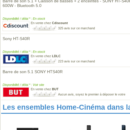
Barre de son 5.1 + Caisson de basses + 2 enceintes - SONY HT-S40
600W - Bluetooth 5.0
Disponibilité / délai * : En stock
En vente chez
Cdiscount
325 avis sur ce marchand
Sony HT-S40R
Disponibilité / délai * : En stock
En vente chez
LDLC
223 avis sur ce marchand
Barre de son 5.1 SONY HTS40R
Disponibilité / délai * : Voir site
En vente chez
BUT
Aucun avis, soyez le premier à déposer le votre
Les ensembles Home-Cinéma dans l