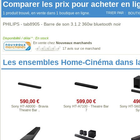
Comparer les prix pour acheter en li
1 produit trouvé, en vente dans 1 boutique en ligne.
TRIER PAR :
BOUTI
PHILIPS - tab8905 - Barre de son 3.1.2 360w bluetooth noir
Disponibilité / délai * : En stock
En vente chez
Nouveaux marchands
17 avis sur ce marchand
Les ensembles Home-Cinéma dans l
590,00 €
599,00 €
49
Sony HT-A8000 - Bravia
Sony HT-A7100 - Theatre Bar
Sony HT-S60 
Theatre Bar ..
7
Sy