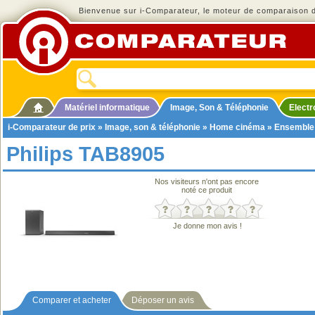
Bienvenue sur i-Comparateur, le moteur de comparaison de
Matériel informatique
Image, Son & Téléphonie
Elect
i-Comparateur de prix
»
Image, son & téléphonie
»
Home cinéma
»
Ensemble
Philips TAB8905
Nos visiteurs n'ont pas encore
noté ce produit
Je donne mon avis !
Comparer et acheter
Déposer un avis