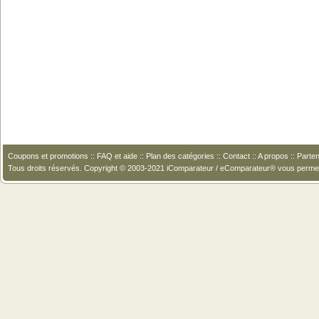
Coupons et promotions
::
FAQ et aide
::
Plan des catégories
::
Contact
::
A propos
::
Parten
Tous droits réservés. Copyright © 2003-2021 iComparateur / eComparateur® vous perme