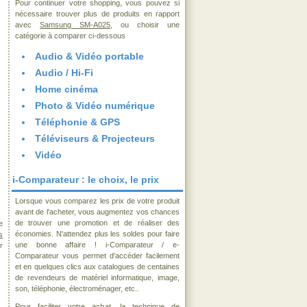
Pour continuer votre shopping, vous pouvez si
nécessaire trouver plus de produits en rapport
avec
Samsung SM-A025
, ou choisir une
catégorie à comparer ci-dessous
Audio & Vidéo portable
Audio / Hi-Fi
Home cinéma
Photo & Vidéo numérique
Téléphonie & GPS
Téléviseurs & Projecteurs
Vidéo
i-Comparateur : le choix, le prix
Lorsque vous comparez les prix de votre produit
avant de l'acheter, vous augmentez vos chances
de trouver une promotion et de réaliser des
e
économies. N'attendez plus les soldes pour faire
s
une bonne affaire ! i-Comparateur / e-
r
Comparateur vous permet d'accéder facilement
et en quelques clics aux catalogues de centaines
de revendeurs de matériel informatique, image,
son, téléphonie, électroménager, etc..
Pour faciliter votre achat, la technique de