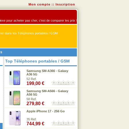
Mon compte
::
Inscription
flexe pour acheter pas cher, c'est de comparer les prix !
er dans les Téléphones portables / GSM
2s
Top Téléphones portables / GSM
Samsung SM-A366 - Galaxy
A36 5G
52 Ref.
199,00 €
Samsung SM-A566 - Galaxy
A56 5G
58 Ref.
279,80 €
Apple iPhone 17 - 256 Go
35 Ref.
744,99 €