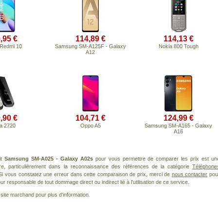
,95 €
114,89 €
114,13 €
 Redmi 10
Samsung SM-A125F - Galaxy
Nokia 800 Tough
A12
,90 €
104,71 €
124,99 €
a 2720
Oppo A5
Samsung SM-A165 - Galaxy
A16
it
Samsung SM-A025 - Galaxy A02s
pour vous permettre de comparer les prix est un
re, particulièrement dans la reconnaissance des références de la catégorie
Téléphone
 Si vous constatez une erreur dans cette comparaison de prix, merci de
nous contacter
pou
ur responsable de tout dommage direct ou indirect lié à l'utilisation de ce service.
le site marchand pour plus d'information.