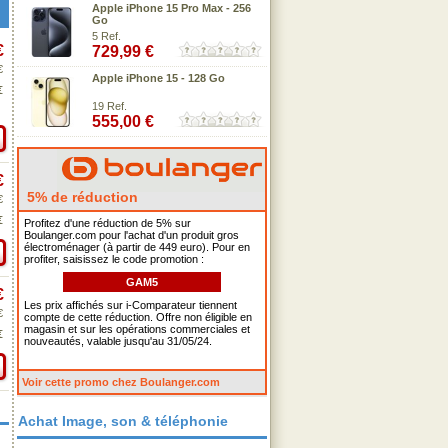
Apple iPhone 15 Pro Max - 256
Go
5 Ref.
€
729,99 €
€
Apple iPhone 15 - 128 Go
€
19 Ref.
555,00 €
€
5% de réduction
€
€
Profitez d'une réduction de 5% sur
Boulanger.com pour l'achat d'un produit gros
électroménager (à partir de 449 euro). Pour en
profiter, saisissez le code promotion :
GAM5
€
Les prix affichés sur i-Comparateur tiennent
€
compte de cette réduction. Offre non éligible en
magasin et sur les opérations commerciales et
€
nouveautés, valable jusqu'au 31/05/24.
Voir cette promo chez Boulanger.com
Achat Image, son & téléphonie