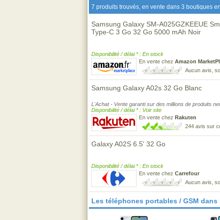
7 produits trouvés, en vente dans 3 boutiques en
Samsung Galaxy SM-A025GZKEEUE Smar
Type-C 3 Go 32 Go 5000 mAh Noir
Disponibilité / délai * : En stock
En vente chez
Amazon MarketPl
Aucun avis, so
Samsung Galaxy A02s 32 Go Blanc
L'Achat - Vente garanti sur des millions de produits n
Disponibilité / délai * : Voir site
En vente chez
Rakuten
244 avis sur 
Galaxy A02S 6.5' 32 Go
Disponibilité / délai * : En stock
En vente chez
Carrefour
Aucun avis, so
Les téléphones portables / GSM dans