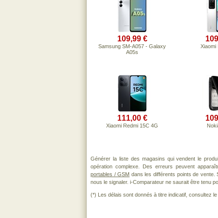
109,99 €
109
Samsung SM-A057 - Galaxy
Xiaomi
A05s
111,00 €
109
Xiaomi Redmi 15C 4G
Noki
Générer la liste des magasins qui vendent le produ
opération complexe. Des erreurs peuvent apparaît
portables / GSM
dans les différents points de vente.
nous le signaler. i-Comparateur ne saurait être tenu po
(*) Les délais sont donnés à titre indicatif, consultez 