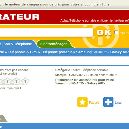
r, le moteur de comparaison de prix pour votre shopping en ligne.
Achat Téléphone portable en ligne : le meilleur ré
Cherch
e, Son & Téléphonie
Electroménager
nie
»
Téléphonie & GPS
»
Téléphone portable
» Samsung SM-A025 - Galaxy A0
urs n'ont pas encore
Catégorie
:
achat Téléphone portable
té ce produit
Marque
:
SAMSUNG
»
Site du constructeur
Recherchez les accessoires pour votre
Samsung SM-A025 - Galaxy A02s
onne mon avis !
Favoris
Liste
s
ne