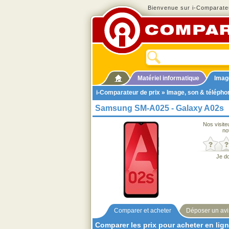
Bienvenue sur i-Comparateu
Matériel informatique
Imag
i-Comparateur de prix
»
Image, son & télépho
Samsung SM-A025 - Galaxy A02s
Nos visite
no
Je d
Comparer et acheter
Déposer un avi
Comparer les prix pour acheter en lig