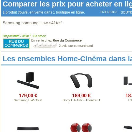
Comparer les prix pour acheter en li
1 produit trouvé, en vente dans 1 boutique en ligne.
TRIER PAR :
BOUTI
Samsung samsung - hw-s41t/zf
Disponibilité / délai * : En stock
En vente chez
Rue du Commerce
2 avis sur ce marchand
Les ensembles Home-Cinéma dans l
179,00 €
189,00 €
18
Samsung HW-B530
Sony HT-AN7 - Theatre U
LG