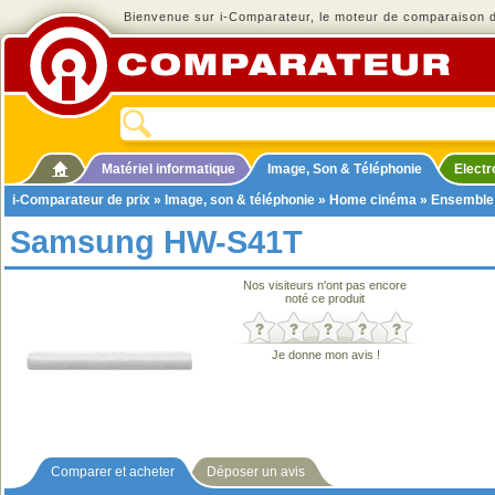
Bienvenue sur i-Comparateur, le moteur de comparaison de
Matériel informatique
Image, Son & Téléphonie
Elect
i-Comparateur de prix
»
Image, son & téléphonie
»
Home cinéma
»
Ensemble
Samsung HW-S41T
Nos visiteurs n'ont pas encore
noté ce produit
Je donne mon avis !
Comparer et acheter
Déposer un avis