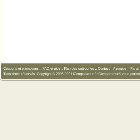
Coupons et promotions
::
FAQ et aide
::
Plan des catégories
::
Contact
::
A propos
::
Parten
Tous droits réservés. Copyright © 2003-2021 iComparateur / eComparateur® vous perme