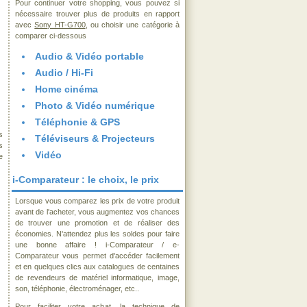
Pour continuer votre shopping, vous pouvez si
nécessaire trouver plus de produits en rapport
avec
Sony HT-G700
, ou choisir une catégorie à
comparer ci-dessous
Audio & Vidéo portable
Audio / Hi-Fi
Home cinéma
Photo & Vidéo numérique
Téléphonie & GPS
s
Téléviseurs & Projecteurs
s
Vidéo
e
i-Comparateur : le choix, le prix
Lorsque vous comparez les prix de votre produit
avant de l'acheter, vous augmentez vos chances
de trouver une promotion et de réaliser des
économies. N'attendez plus les soldes pour faire
une bonne affaire ! i-Comparateur / e-
Comparateur vous permet d'accéder facilement
et en quelques clics aux catalogues de centaines
de revendeurs de matériel informatique, image,
son, téléphonie, électroménager, etc..
Pour faciliter votre achat, la technique de