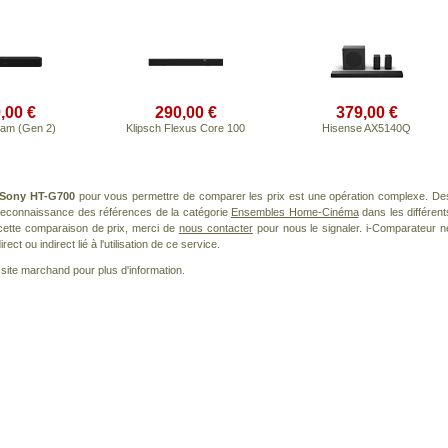
,00 €
290,00 €
379,00 €
am (Gen 2)
Klipsch Flexus Core 100
Hisense AX5140Q
Sony HT-G700
pour vous permettre de comparer les prix est une opération complexe. De
 reconnaissance des références de la catégorie
Ensembles Home-Cinéma
dans les différent
cette comparaison de prix, merci de
nous contacter
pour nous le signaler. i-Comparateur n
t ou indirect lié à l'utilisation de ce service.
le site marchand pour plus d'information.