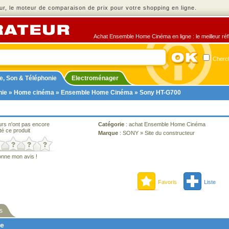
r, le moteur de comparaison de prix pour votre shopping en ligne.
Achat Ensemble Home Cinéma en ligne : le meilleur réfl
Cherch
e, Son & Téléphonie
Electroménager
nie
»
Home cinéma
»
Ensemble Home Cinéma
» Sony HT-G700
urs n'ont pas encore
Catégorie
:
achat Ensemble Home Cinéma
té ce produit
Marque
:
SONY
»
Site du constructeur
onne mon avis !
Favoris
Liste
s
ne