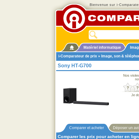
Bienvenue sur i-Comparateu
Matériel informatique
Imag
i-Comparateur de prix
»
Image, son & télépho
Sony HT-G700
Nos visite
no
Je d
Comparer et acheter
Déposer un avi
Comparer les prix pour acheter en lig