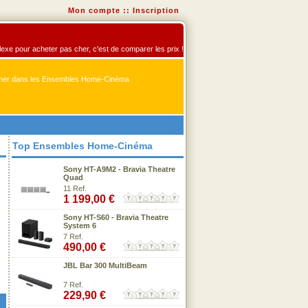
Mon compte
::
Inscription
exe pour acheter pas cher, c'est de comparer les prix !
er dans les Ensembles Home-Cinéma
Top Ensembles Home-Cinéma
Sony HT-A9M2 - Bravia Theatre
Quad
11 Ref.
1 199,00 €
Sony HT-S60 - Bravia Theatre
System 6
7 Ref.
490,00 €
JBL Bar 300 MultiBeam
7 Ref.
229,90 €