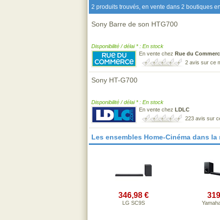
2 produits trouvés, en vente dans 2 boutiques en
Sony Barre de son HTG700
Disponibilité / délai * : En stock
En vente chez
Rue du Commerc
2 avis sur ce
Sony HT-G700
Disponibilité / délai * : En stock
En vente chez
LDLC
223 avis sur 
Les ensembles Home-Cinéma dans la
346,98 €
319
LG SC9S
Yamaha