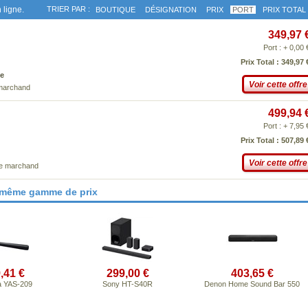
 ligne.
TRIER PAR :
BOUTIQUE
DÉSIGNATION
PRIX
PORT
PRIX TOTAL
349,97 
Port : + 0,00 
Prix Total : 349,97 
e
Voir cette offre
 marchand
499,94 
Port : + 7,95 
Prix Total : 507,89 
Voir cette offre
ce marchand
 même gamme de prix
,41 €
299,00 €
403,65 €
 YAS-209
Sony HT-S40R
Denon Home Sound Bar 550