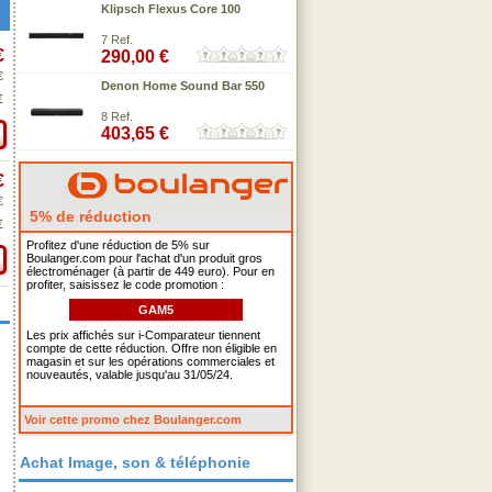
Klipsch Flexus Core 100
7 Ref.
€
290,00 €
€
Denon Home Sound Bar 550
€
8 Ref.
403,65 €
€
€
5% de réduction
€
Profitez d'une réduction de 5% sur
Boulanger.com pour l'achat d'un produit gros
électroménager (à partir de 449 euro). Pour en
profiter, saisissez le code promotion :
GAM5
Les prix affichés sur i-Comparateur tiennent
compte de cette réduction. Offre non éligible en
magasin et sur les opérations commerciales et
nouveautés, valable jusqu'au 31/05/24.
Voir cette promo chez Boulanger.com
Achat Image, son & téléphonie