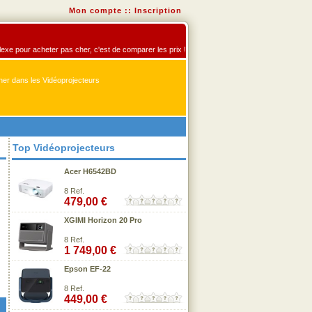
Mon compte
::
Inscription
flexe pour acheter pas cher, c'est de comparer les prix !
er dans les Vidéoprojecteurs
Top Vidéoprojecteurs
Acer H6542BD
8 Ref.
479,00 €
XGIMI Horizon 20 Pro
8 Ref.
1 749,00 €
Epson EF-22
8 Ref.
449,00 €