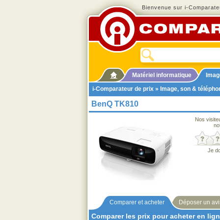
Bienvenue sur i-Comparateu
Matériel informatique
Imag
i-Comparateur de prix
»
Image, son & télépho
BenQ TK810
Nos visite
no
Je d
Comparer et acheter
Déposer un avi
Comparer les prix pour acheter en lig