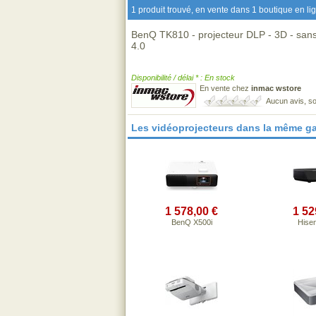
1 produit trouvé, en vente dans 1 boutique en li
BenQ TK810 - projecteur DLP - 3D - sans 
4.0
Disponibilité / délai * : En stock
En vente chez
inmac wstore
Aucun avis, so
Les vidéoprojecteurs dans la même g
1 578,00 €
1 52
BenQ X500i
Hise