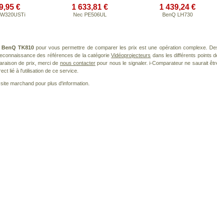
9,95 €
1 633,81 €
1 439,24 €
 W320USTi
Nec PE506UL
BenQ LH730
t
BenQ TK810
pour vous permettre de comparer les prix est une opération complexe. De
 reconnaissance des références de la catégorie
Vidéoprojecteurs
dans les différents points d
araison de prix, merci de
nous contacter
pour nous le signaler. i-Comparateur ne saurait êtr
 lié à l'utilisation de ce service.
le site marchand pour plus d'information.