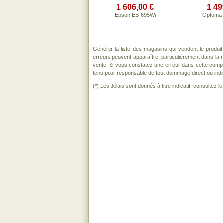
1 606,00 €
1 49
Epson EB-695Wi
Optoma
Générer la liste des magasins qui vendent le produi
erreurs peuvent apparaître, particulièrement dans la
vente. Si vous constatez une erreur dans cette comp
tenu pour responsable de tout dommage direct ou indirect
(*) Les délais sont donnés à titre indicatif, consultez 