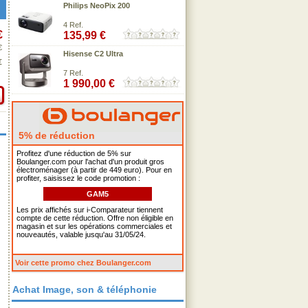
Philips NeoPix 200
4 Ref.
€
135,99 €
€
Hisense C2 Ultra
€
7 Ref.
1 990,00 €
5% de réduction
Profitez d'une réduction de 5% sur
Boulanger.com pour l'achat d'un produit gros
électroménager (à partir de 449 euro). Pour en
profiter, saisissez le code promotion :
GAM5
Les prix affichés sur i-Comparateur tiennent
compte de cette réduction. Offre non éligible en
magasin et sur les opérations commerciales et
nouveautés, valable jusqu'au 31/05/24.
Voir cette promo chez Boulanger.com
Achat Image, son & téléphonie