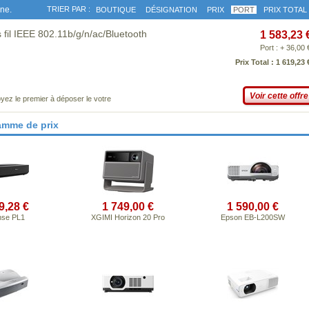
gne.
TRIER PAR :
BOUTIQUE
DÉSIGNATION
PRIX
PORT
PRIX TOTAL
fil IEEE 802.11b/g/n/ac/Bluetooth
1 583,23 
Port : + 36,00 
Prix Total : 1 619,23 
Voir cette offre
yez le premier à déposer le votre
amme de prix
9,28 €
1 749,00 €
1 590,00 €
nse PL1
XGIMI Horizon 20 Pro
Epson EB-L200SW