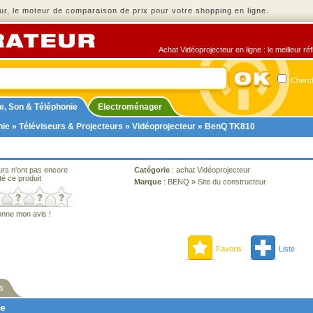
r, le moteur de comparaison de prix pour votre shopping en ligne.
Achat Vidéoprojecteur en ligne : le meilleur ré
Cherch
e, Son & Téléphonie
Electroménager
nie
»
Téléviseurs & Projecteurs
»
Vidéoprojecteur
» BenQ TK810
urs n'ont pas encore
Catégorie
:
achat Vidéoprojecteur
té ce produit
Marque
:
BENQ
»
Site du constructeur
onne mon avis !
Favoris
Liste
s
ne