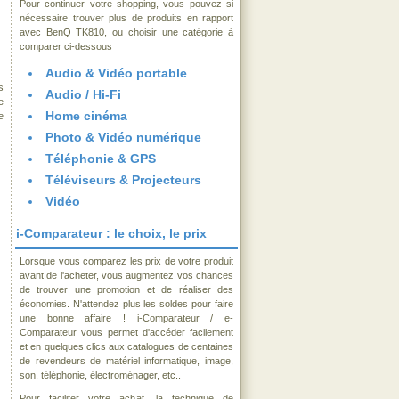
Pour continuer votre shopping, vous pouvez si
nécessaire trouver plus de produits en rapport
avec
BenQ TK810
, ou choisir une catégorie à
comparer ci-dessous
Audio & Vidéo portable
s
Audio / Hi-Fi
e
Home cinéma
e
Photo & Vidéo numérique
Téléphonie & GPS
Téléviseurs & Projecteurs
Vidéo
i-Comparateur : le choix, le prix
Lorsque vous comparez les prix de votre produit
avant de l'acheter, vous augmentez vos chances
de trouver une promotion et de réaliser des
économies. N'attendez plus les soldes pour faire
une bonne affaire ! i-Comparateur / e-
Comparateur vous permet d'accéder facilement
et en quelques clics aux catalogues de centaines
de revendeurs de matériel informatique, image,
son, téléphonie, électroménager, etc..
Pour faciliter votre achat, la technique de