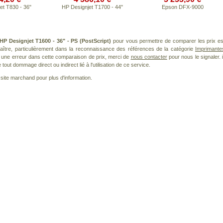
et T830 - 36"
HP Designjet T1700 - 44"
Epson DFX-9000
HP Designjet T1600 - 36" - PS (PostScript)
pour vous permettre de comparer les prix es
ître, particulièrement dans la reconnaissance des références de la catégorie
Imprimante
ez une erreur dans cette comparaison de prix, merci de
nous contacter
pour nous le signaler. i
ut dommage direct ou indirect lié à l'utilisation de ce service.
le site marchand pour plus d'information.