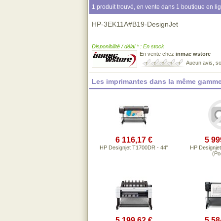
1 produit trouvé, en vente dans 1 boutique en li
HP-3EK11A#B19-DesignJet
Disponibilité / délai * : En stock
En vente chez
inmac wstore
Aucun avis, so
Les imprimantes dans la même gamme
6 116,17 €
5 99
HP Designjet T1700DR - 44"
HP Designjet
(Po
5 199,62 €
5 58