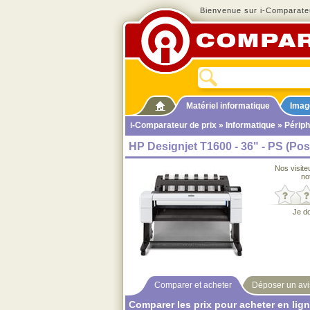
Bienvenue sur i-Comparateu
Matériel informatique
Imag
i-Comparateur de prix
»
Informatique
»
Périph
HP Designjet T1600 - 36" - PS (Pos
Nos visite
no
Je d
Comparer et acheter
Déposer un avi
Comparer les prix pour acheter en lig