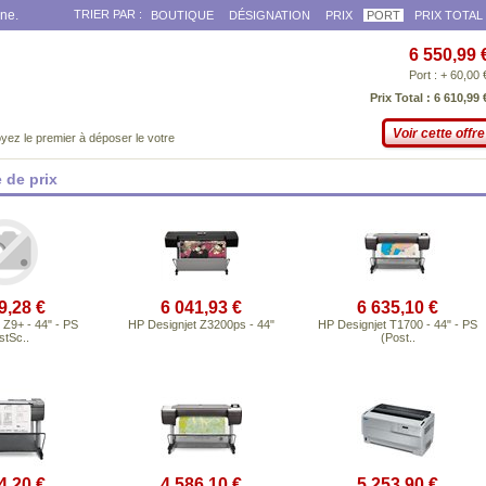
gne.
TRIER PAR :
BOUTIQUE
DÉSIGNATION
PRIX
PORT
PRIX TOTAL
6 550,99 
Port : + 60,00 
Prix Total : 6 610,99 
Voir cette offre
yez le premier à déposer le votre
 de prix
9,28 €
6 041,93 €
6 635,10 €
 Z9+ - 44" - PS
HP Designjet Z3200ps - 44"
HP Designjet T1700 - 44" - PS
stSc..
(Post..
4,20 €
4 586,10 €
5 253,90 €