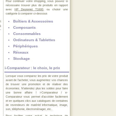
Pour continuer votre shopping, vous pouvez si
nécessaire trouver plus de produits en rapport
avec
HP Designjet T1600
, ou choisir une
catégorie à comparer ci-dessous
Boîtiers & Accessoires
t
s
Composants
-
Consommables
Ordinateurs & Tablettes
Périphériques
Réseaux
Stockage
i-Comparateur : le choix, le prix
Lorsque vous comparez les prix de votre produit
avant de l'acheter, vous augmentez vos chances
de trouver une promotion et de réaliser des
économies. N'attendez plus les soldes pour faire
une bonne affaire ! i-Comparateur / e-
Comparateur vous permet d'accéder facilement
et en quelques clics aux catalogues de centaines
de revendeurs de matériel informatique, image,
son, téléphonie, électroménager, etc..
Pour faciliter votre achat, la technique de