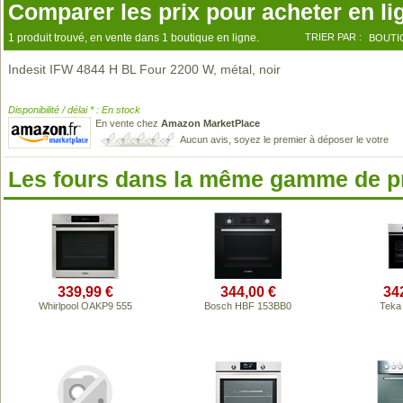
Comparer les prix pour acheter en li
1 produit trouvé, en vente dans 1 boutique en ligne.
TRIER PAR :
BOUTI
Indesit IFW 4844 H BL Four 2200 W, métal, noir
Disponibilité / délai * : En stock
En vente chez
Amazon MarketPlace
Aucun avis, soyez le premier à déposer le votre
Les fours dans la même gamme de p
339,99 €
344,00 €
34
Whirlpool OAKP9 555
Bosch HBF 153BB0
Teka