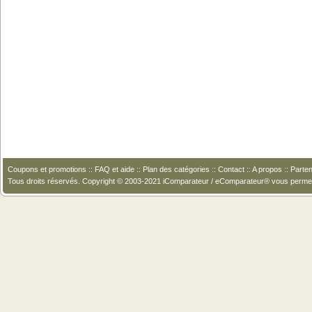
Coupons et promotions
::
FAQ et aide
::
Plan des catégories
::
Contact
::
A propos
::
Parten
Tous droits réservés. Copyright © 2003-2021 iComparateur / eComparateur® vous perme