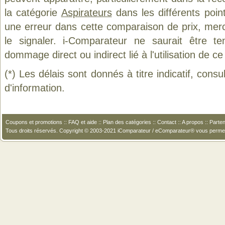
la catégorie
Aspirateurs
dans les différents poin
une erreur dans cette comparaison de prix, mer
le signaler. i-Comparateur ne saurait être t
dommage direct ou indirect lié à l'utilisation de ce
(*) Les délais sont donnés à titre indicatif, cons
d'information.
Coupons et promotions
::
FAQ et aide
::
Plan des catégories
::
Contact
::
A propos
::
Parten
Tous droits réservés. Copyright © 2003-2021 iComparateur / eComparateur® vous perme