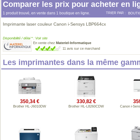
Comparer les prix pour acheter en li
1 produit trouvé, en vente dans 1 boutique en ligne.
TRIER PAR :
BOUTI
Imprimante laser couleur Canon i-Sensys LBP664cx
Disponibilité / délai * : Voir site
En vente chez
Materiel-Informatique
11 avis sur ce marchand
Les imprimantes dans la même gamm
350,34 €
330,82 €
35
Brother HL-J6010DW
Brother HL-L8260CDW
Canon i-Sen