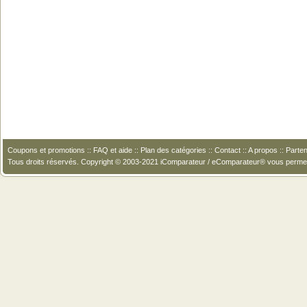
Coupons et promotions
::
FAQ et aide
::
Plan des catégories
::
Contact
::
A propos
::
Parten
Tous droits réservés. Copyright © 2003-2021 iComparateur / eComparateur® vous perme