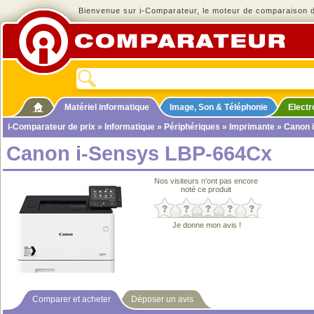
Bienvenue sur i-Comparateur, le moteur de comparaison de
Matériel informatique
Image, Son & Téléphonie
Elect
i-Comparateur de prix
»
Informatique
»
Périphériques
»
Imprimante
» Canon 
Canon i-Sensys LBP-664Cx
Nos visiteurs n'ont pas encore
noté ce produit
Je donne mon avis !
Comparer et acheter
Déposer un avis