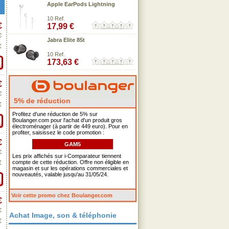
Apple EarPods Lightning
10 Ref.
€
17,99 €
€
Jabra Elite 85t
€
10 Ref.
173,63 €
€
€
5% de réduction
€
Profitez d'une réduction de 5% sur
Boulanger.com pour l'achat d'un produit gros
électroménager (à partir de 449 euro). Pour en
profiter, saisissez le code promotion :
€
GAM5
€
Les prix affichés sur i-Comparateur tiennent
compte de cette réduction. Offre non éligible en
€
magasin et sur les opérations commerciales et
nouveautés, valable jusqu'au 31/05/24.
Voir cette promo chez Boulanger.com
€
€
Achat Image, son & téléphonie
€