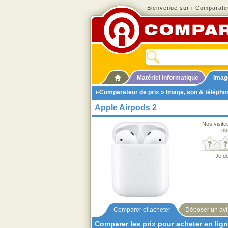
Bienvenue sur i-Comparateu
Matériel informatique
Imag
i-Comparateur de prix
»
Image, son & télépho
Apple Airpods 2
Nos visite
no
Je d
Comparer et acheter
Déposer un avi
Comparer les prix pour acheter en lig