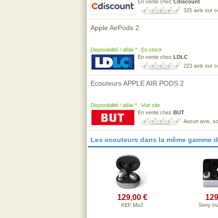
En vente chez
Cdiscount
325 avis sur 
Apple AirPods 2
Disponibilité / délai * : En stock
En vente chez
LDLC
223 avis sur 
Ecouteurs APPLE AIR PODS 2
Disponibilité / délai * : Voir site
En vente chez
BUT
Aucun avis, so
Les ecouteurs dans la même gamme d
129,00 €
129
KEF Mu3
Sony In