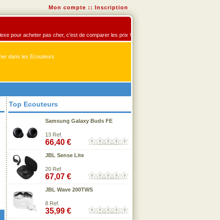
Mon compte
::
Inscription
flexe pour acheter pas cher, c'est de comparer les prix !
er dans les Ecouteurs
Top Ecouteurs
Samsung Galaxy Buds FE
13 Ref.
66,40 €
JBL Sense Lite
20 Ref.
67,07 €
JBL Wave 200TWS
8 Ref.
35,99 €