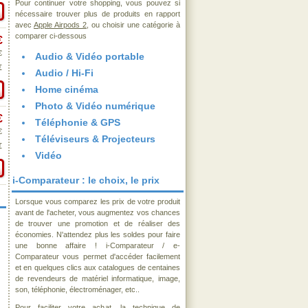
Pour continuer votre shopping, vous pouvez si
nécessaire trouver plus de produits en rapport
avec
Apple Airpods 2
, ou choisir une catégorie à
comparer ci-dessous
€
€
Audio & Vidéo portable
€
Audio / Hi-Fi
Home cinéma
Photo & Vidéo numérique
€
Téléphonie & GPS
€
Téléviseurs & Projecteurs
€
Vidéo
i-Comparateur : le choix, le prix
Lorsque vous comparez les prix de votre produit
avant de l'acheter, vous augmentez vos chances
de trouver une promotion et de réaliser des
économies. N'attendez plus les soldes pour faire
une bonne affaire ! i-Comparateur / e-
Comparateur vous permet d'accéder facilement
et en quelques clics aux catalogues de centaines
de revendeurs de matériel informatique, image,
son, téléphonie, électroménager, etc..
Pour faciliter votre achat, la technique de