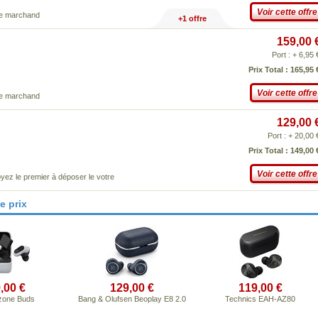
Voir cette offre
ce marchand
+1 offre
159,00 
Port : + 6,95 
Prix Total : 165,95 
Voir cette offre
ce marchand
129,00 
Port : + 20,00 
Prix Total : 149,00 
Voir cette offre
yez le premier à déposer le votre
e prix
,00 €
129,00 €
119,00 €
zone Buds
Bang & Olufsen Beoplay E8 2.0
Technics EAH-AZ80