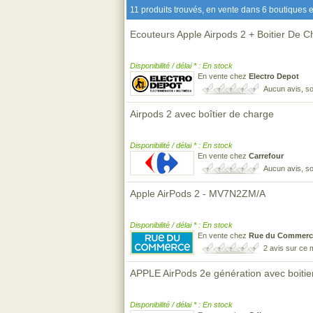
11 produits trouvés, en vente dans 6 boutiques e
Ecouteurs Apple Airpods 2 + Boitier De 
Disponibilité / délai * : En stock
En vente chez
Electro Depot
Aucun avis, so
Airpods 2 avec boîtier de charge
Disponibilité / délai * : En stock
En vente chez
Carrefour
Aucun avis, so
Apple AirPods 2 - MV7N2ZM/A
Disponibilité / délai * : En stock
En vente chez
Rue du Commerc
2 avis sur ce
APPLE AirPods 2e génération avec boitier
Disponibilité / délai * : En stock