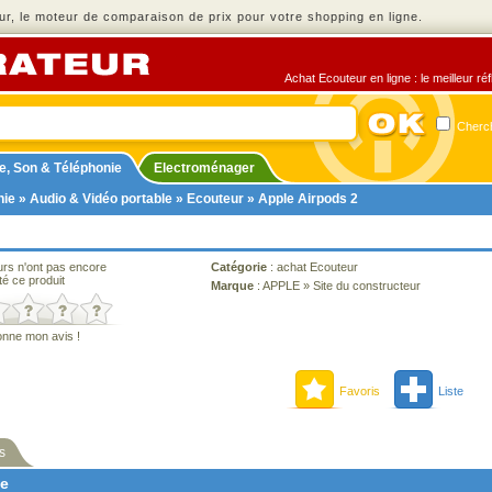
r, le moteur de comparaison de prix pour votre shopping en ligne.
Achat Ecouteur en ligne : le meilleur ré
Cherch
e, Son & Téléphonie
Electroménager
nie
»
Audio & Vidéo portable
»
Ecouteur
» Apple Airpods 2
urs n'ont pas encore
Catégorie
:
achat Ecouteur
té ce produit
Marque
:
APPLE
»
Site du constructeur
onne mon avis !
Favoris
Liste
s
ne