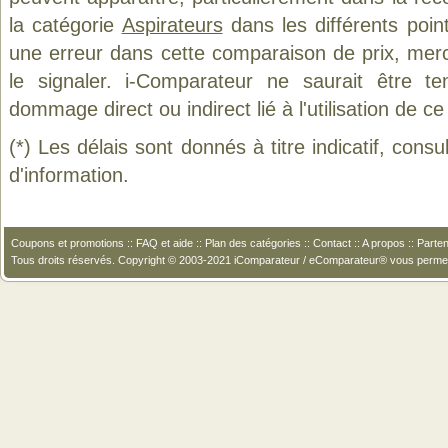
la catégorie
Aspirateurs
dans les différents poin
une erreur dans cette comparaison de prix, mer
le signaler. i-Comparateur ne saurait être t
dommage direct ou indirect lié à l'utilisation de ce
(*) Les délais sont donnés à titre indicatif, cons
d'information.
Coupons et promotions
::
FAQ et aide
::
Plan des catégories
::
Contact
::
A propos
::
Parten
Tous droits réservés. Copyright © 2003-2021 iComparateur / eComparateur® vous perme