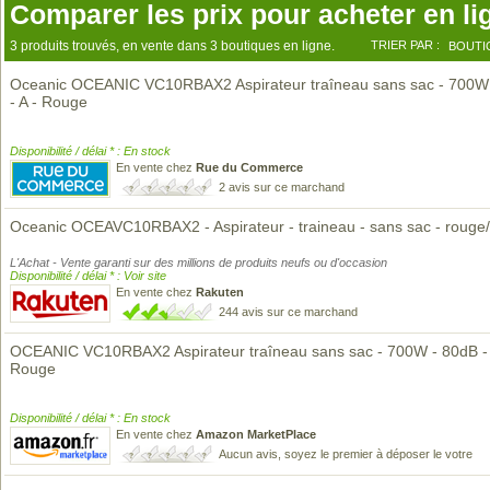
Comparer les prix pour acheter en li
3 produits trouvés, en vente dans 3 boutiques en ligne.
TRIER PAR :
BOUTI
Oceanic OCEANIC VC10RBAX2 Aspirateur traîneau sans sac - 700W
- A - Rouge
Disponibilité / délai * : En stock
En vente chez
Rue du Commerce
2 avis sur ce marchand
Oceanic OCEAVC10RBAX2 - Aspirateur - traineau - sans sac - rouge/
L'Achat - Vente garanti sur des millions de produits neufs ou d'occasion
Disponibilité / délai * : Voir site
En vente chez
Rakuten
244 avis sur ce marchand
OCEANIC VC10RBAX2 Aspirateur traîneau sans sac - 700W - 80dB - 
Rouge
Disponibilité / délai * : En stock
En vente chez
Amazon MarketPlace
Aucun avis, soyez le premier à déposer le votre