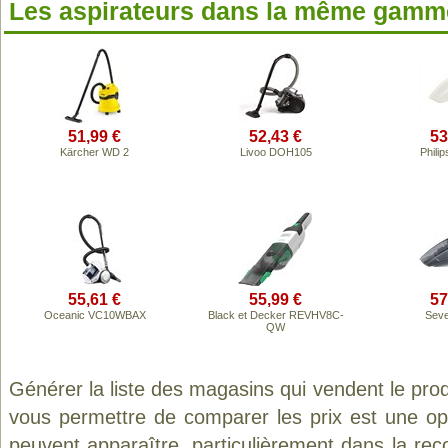
Les aspirateurs dans la même gamme
51,99 €
52,43 €
53
Kärcher WD 2
Livoo DOH105
Phili
55,61 €
55,99 €
57
Oceanic VC10WBAX
Black et Decker REVHV8C-
Seve
QW
Générer la liste des magasins qui vendent le pro
vous permettre de comparer les prix est une op
peuvent apparaître, particulièrement dans la re