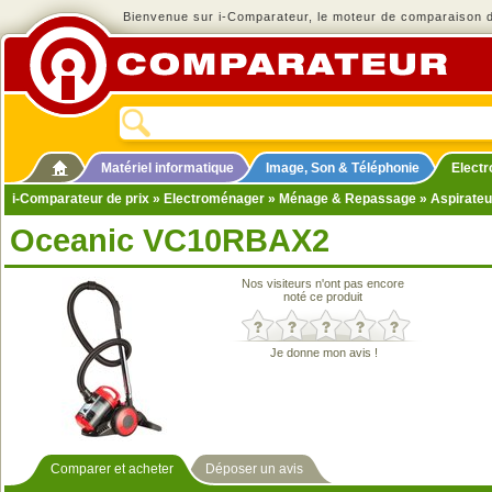
Bienvenue sur i-Comparateur, le moteur de comparaison de
Matériel informatique
Image, Son & Téléphonie
Elect
i-Comparateur de prix
»
Electroménager
»
Ménage & Repassage
»
Aspirateu
Oceanic VC10RBAX2
Nos visiteurs n'ont pas encore
noté ce produit
Je donne mon avis !
Comparer et acheter
Déposer un avis