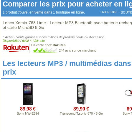
Comparer les prix pour acheter en li
1 produit trouvé, en vente dans 1 boutique en ligne.
TRIER PAR :
BOUTI
Lenco Xemio-768 Lime - Lecteur MP3 Bluetooth avec batterie rechar
et carte MicroSD 8 Go
L'Achat - Vente garanti sur des millions de produits neufs ou d'occasion
Disponibilité / délai * : Voir site
En vente chez
Rakuten
244 avis sur ce marchand
Les lecteurs MP3 / multimédias da
prix
89,98 €
89,90 €
89
Sony NW-E394
Transcend T.sonic 870 - 8 Go
Sony 