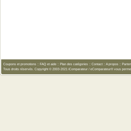
Coupons et promotions
::
FAQ et aide
::
Plan des catégories
::
Contact
::
A propos
::
Parten
Tous droits réservés. Copyright © 2003-2021 iComparateur / eComparateur® vous perme