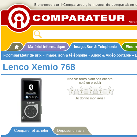
Bienvenue sur i-Comparateur, le moteur de comparaison de
Achat
Matériel informatique
Image, Son & Téléphonie
Elect
i-Comparateur de prix
»
Image, son & téléphonie
»
Audio & Vidéo portable
»
L
Lenco Xemio 768
Nos visiteurs n'ont pas encore
noté ce produit
Je donne mon avis !
Comparer et acheter
Déposer un avis