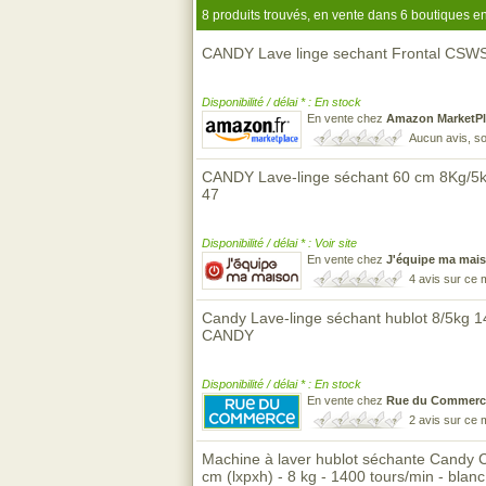
8 produits trouvés, en vente dans 6 boutiques en
CANDY Lave linge sechant Frontal C
Disponibilité / délai * : En stock
En vente chez
Amazon MarketPl
Aucun avis, so
CANDY Lave-linge séchant 60 cm 8Kg/
47
Disponibilité / délai * : Voir site
En vente chez
J'équipe ma mai
4 avis sur ce
Candy Lave-linge séchant hublot 8/5kg 
CANDY
Disponibilité / délai * : En stock
En vente chez
Rue du Commerc
2 avis sur ce
Machine à laver hublot séchante Can
cm (lxpxh) - 8 kg - 1400 tours/min - blanc