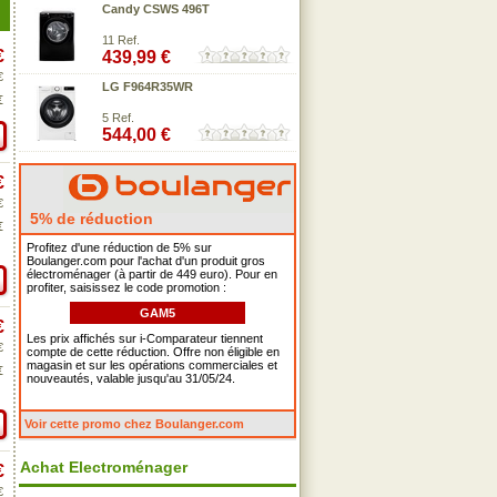
Candy CSWS 496T
11 Ref.
€
439,99 €
€
LG F964R35WR
€
5 Ref.
544,00 €
€
€
5% de réduction
€
Profitez d'une réduction de 5% sur
Boulanger.com pour l'achat d'un produit gros
électroménager (à partir de 449 euro). Pour en
profiter, saisissez le code promotion :
GAM5
€
Les prix affichés sur i-Comparateur tiennent
€
compte de cette réduction. Offre non éligible en
magasin et sur les opérations commerciales et
€
nouveautés, valable jusqu'au 31/05/24.
Voir cette promo chez Boulanger.com
Achat Electroménager
€
€