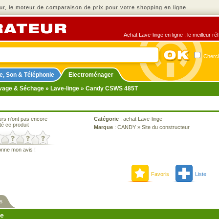
r, le moteur de comparaison de prix pour votre shopping en ligne.
Achat Lave-linge en ligne : le meilleur r
Cherch
e, Son & Téléphonie
Electroménager
vage & Séchage
»
Lave-linge
» Candy CSWS 485T
urs n'ont pas encore
Catégorie
:
achat Lave-linge
té ce produit
Marque
:
CANDY
»
Site du constructeur
onne mon avis !
Favoris
Liste
s
ne