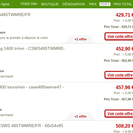
 ligne.
TRIER PAR :
BOUTIQUE
DÉSIGNATION
PRIX
PORT
PRIX TOTAL
SWS485TWMRE/FR
429,71 
Port : + 0,00 
Prix Total : 429,71 
ace
Voir cette offre
yez le premier à déposer le votre
+1 offre
5kg 1400 tr/mn - CSWS485TWMRE-
452,90 
Port : + 0,00 
Prix Total : 452,90 
son
Voir cette offre
 marchand
1400 tours/min - csws485twmre47 -
457,96 
Port : + 0,00 
Prix Total : 457,96 
e
Voir cette offre
 marchand
+1 offre
dy CSWS 485TWMRE/FR - 60x54x85
508,20 
Port : + 0,00 