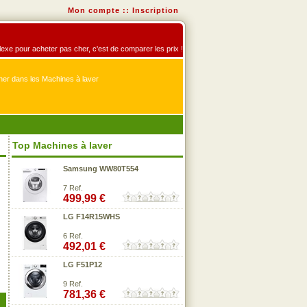
Mon compte
::
Inscription
éflexe pour acheter pas cher, c'est de comparer les prix !
er dans les Machines à laver
Top Machines à laver
Samsung WW80T554
7 Ref.
499,99 €
LG F14R15WHS
6 Ref.
492,01 €
LG F51P12
9 Ref.
781,36 €