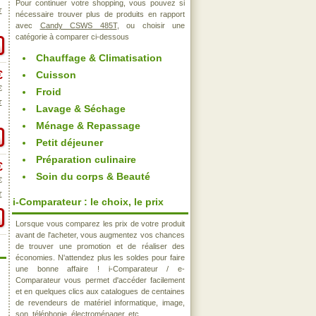
Pour continuer votre shopping, vous pouvez si
€
nécessaire trouver plus de produits en rapport
avec
Candy CSWS 485T
, ou choisir une
catégorie à comparer ci-dessous
Chauffage & Climatisation
€
Cuisson
€
Froid
€
Lavage & Séchage
Ménage & Repassage
Petit déjeuner
Préparation culinaire
€
Soin du corps & Beauté
€
€
i-Comparateur : le choix, le prix
Lorsque vous comparez les prix de votre produit
avant de l'acheter, vous augmentez vos chances
de trouver une promotion et de réaliser des
économies. N'attendez plus les soldes pour faire
une bonne affaire ! i-Comparateur / e-
Comparateur vous permet d'accéder facilement
et en quelques clics aux catalogues de centaines
de revendeurs de matériel informatique, image,
son, téléphonie, électroménager, etc..