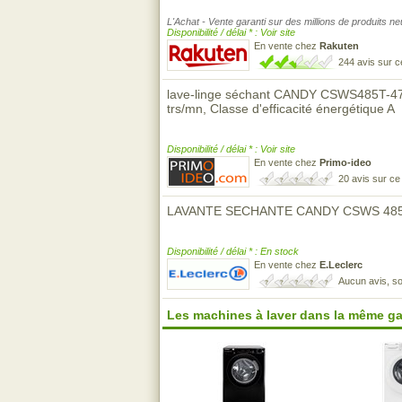
L'Achat - Vente garanti sur des millions de produits n
Disponibilité / délai * : Voir site
En vente chez
Rakuten
244 avis sur 
lave-linge séchant CANDY CSWS485T-47 
trs/mn, Classe d'efficacité énergétique A
Disponibilité / délai * : Voir site
En vente chez
Primo-ideo
20 avis sur c
LAVANTE SECHANTE CANDY CSWS 4
Disponibilité / délai * : En stock
En vente chez
E.Leclerc
Aucun avis, so
Les machines à laver dans la même g