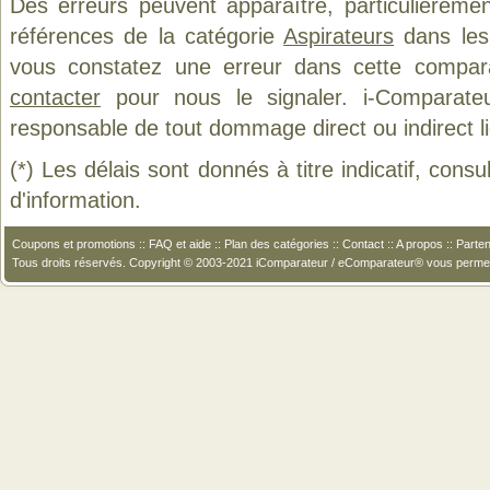
Des erreurs peuvent apparaître, particulièreme
références de la catégorie
Aspirateurs
dans les 
vous constatez une erreur dans cette compar
contacter
pour nous le signaler. i-Comparate
responsable de tout dommage direct ou indirect lié 
(*) Les délais sont donnés à titre indicatif, cons
d'information.
Coupons et promotions
::
FAQ et aide
::
Plan des catégories
::
Contact
::
A propos
::
Parten
Tous droits réservés. Copyright © 2003-2021 iComparateur / eComparateur® vous perme