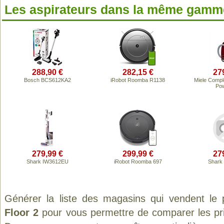
Les aspirateurs dans la même gamme
288,90 €
282,15 €
27
Bosch BCS612KA2
iRobot Roomba R1138
Miele Comp
Pow
279,99 €
299,99 €
27
Shark IW3612EU
iRobot Roomba 697
Shark
Générer la liste des magasins qui vendent le 
Floor 2
pour vous permettre de comparer les pri