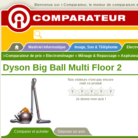
Bienvenue sur i-Comparateur, le moteur de comparaison de
Matériel informatique
Image, Son & Téléphonie
Elect
i-Comparateur de prix
»
Electroménager
»
Ménage & Repassage
»
Aspirateu
Dyson Big Ball Multi Floor 2
Nos visiteurs n'ont pas encore
noté ce produit
Je donne mon avis !
Comparer et acheter
Déposer un avis