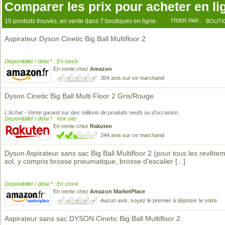
Comparer les prix pour acheter en li
10 produits trouvés, en vente dans 7 boutiques en ligne.
TRIER PAR :
BOUTI
Aspirateur Dyson Cinetic Big Ball Multifloor 2
Disponibilité / délai * : En stock
En vente chez
Amazon
304 avis sur ce marchand
Dyson Cinetic Big Ball Multi Floor 2 Gris/Rouge
L'Achat - Vente garanti sur des millions de produits neufs ou d'occasion
Disponibilité / délai * : Voir site
En vente chez
Rakuten
244 avis sur ce marchand
Dyson Aspirateur sans sac Big Ball Multifloor 2 (pour tous les revête
sol, y compris brosse pneumatique, brosse d'escalier
[...]
Disponibilité / délai * : En stock
En vente chez
Amazon MarketPlace
Aucun avis, soyez le premier à déposer le votre
Aspirateur sans sac DYSON Cinetic Big Ball Multifloor 2