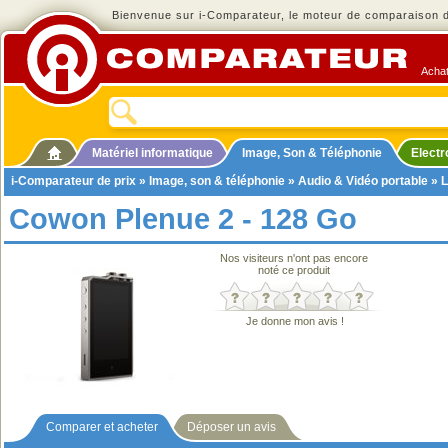
Bienvenue sur i-Comparateur, le moteur de comparaison de
Achat
Matériel informatique
Image, Son & Téléphonie
Elect
i-Comparateur de prix
»
Image, son & téléphonie
»
Audio & Vidéo portable
»
L
Cowon Plenue 2 - 128 Go
Nos visiteurs n'ont pas encore
noté ce produit
Je donne mon avis !
Comparer et acheter
Déposer un avis