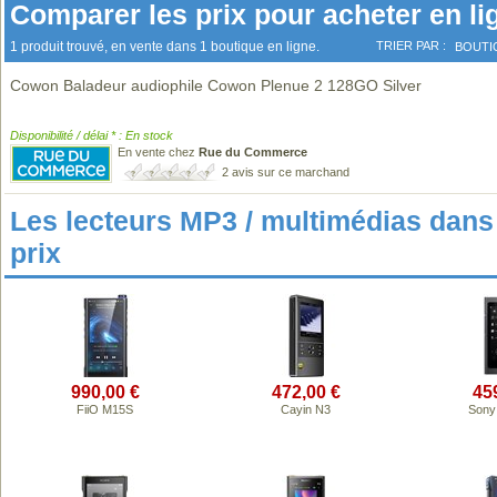
Comparer les prix pour acheter en li
1 produit trouvé, en vente dans 1 boutique en ligne.
TRIER PAR :
BOUTI
Cowon Baladeur audiophile Cowon Plenue 2 128GO Silver
Disponibilité / délai * : En stock
En vente chez
Rue du Commerce
2 avis sur ce marchand
Les lecteurs MP3 / multimédias da
prix
990,00 €
472,00 €
45
FiiO M15S
Cayin N3
Sony