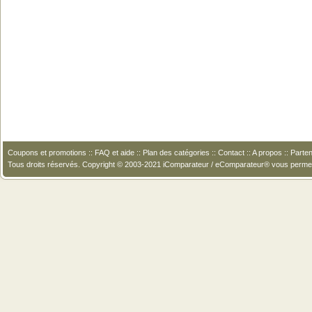
Coupons et promotions
::
FAQ et aide
::
Plan des catégories
::
Contact
::
A propos
::
Parten
Tous droits réservés. Copyright © 2003-2021 iComparateur / eComparateur® vous perme