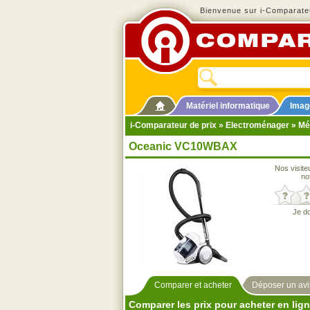
Bienvenue sur i-Comparateu
Matériel informatique
Imag
i-Comparateur de prix
»
Electroménager
»
Mé
Oceanic VC10WBAX
Nos visite
no
Je d
Comparer et acheter
Déposer un avi
Comparer les prix pour acheter en lig