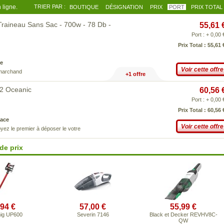
 ligne.
TRIER PAR :
BOUTIQUE
DÉSIGNATION
PRIX
PORT
PRIX TOTAL
raineau Sans Sac - 700w - 78 Db -
55,61 
Port : + 0,00 
Prix Total : 55,61 
e
Voir cette offre
 marchand
+1 offre
2 Oceanic
60,56 
Port : + 0,00 
Prix Total : 60,56 
ace
Voir cette offre
yez le premier à déposer le votre
de prix
,94 €
57,00 €
55,99 €
ig UP600
Severin 7146
Black et Decker REVHV8C-
QW