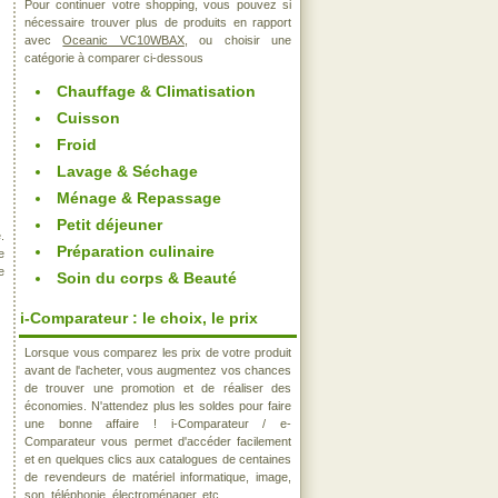
Pour continuer votre shopping, vous pouvez si
nécessaire trouver plus de produits en rapport
avec
Oceanic VC10WBAX
, ou choisir une
catégorie à comparer ci-dessous
Chauffage & Climatisation
Cuisson
Froid
Lavage & Séchage
Ménage & Repassage
Petit déjeuner
.
Préparation culinaire
e
e
Soin du corps & Beauté
i-Comparateur : le choix, le prix
Lorsque vous comparez les prix de votre produit
avant de l'acheter, vous augmentez vos chances
de trouver une promotion et de réaliser des
économies. N'attendez plus les soldes pour faire
une bonne affaire ! i-Comparateur / e-
Comparateur vous permet d'accéder facilement
et en quelques clics aux catalogues de centaines
de revendeurs de matériel informatique, image,
son, téléphonie, électroménager, etc..