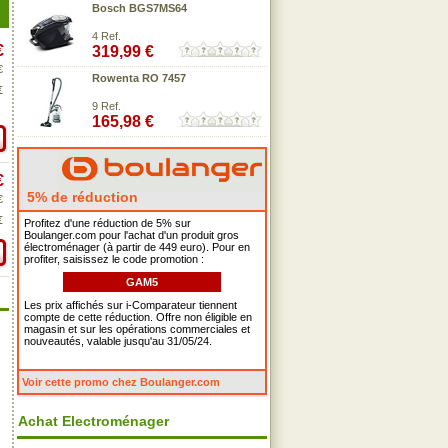
Bosch BGS7MS64
4 Ref.
€
319,99 €
€
Rowenta RO 7457
€
9 Ref.
165,98 €
€
5% de réduction
€
€
Profitez d'une réduction de 5% sur
Boulanger.com pour l'achat d'un produit gros
électroménager (à partir de 449 euro). Pour en
profiter, saisissez le code promotion :
GAM5
Les prix affichés sur i-Comparateur tiennent
compte de cette réduction. Offre non éligible en
magasin et sur les opérations commerciales et
nouveautés, valable jusqu'au 31/05/24.
Voir cette promo chez Boulanger.com
Achat Electroménager