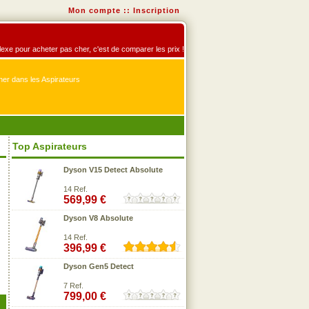
Mon compte
::
Inscription
éflexe pour acheter pas cher, c'est de comparer les prix !
er dans les Aspirateurs
Top Aspirateurs
Dyson V15 Detect Absolute
14 Ref.
569,99 €
Dyson V8 Absolute
14 Ref.
396,99 €
Dyson Gen5 Detect
7 Ref.
799,00 €