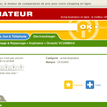
r, le moteur de comparaison de prix pour votre shopping en ligne.
Achat Aspirateur en ligne : le meilleur r
Cherch
e, Son & Téléphonie
Electroménager
nage & Repassage
»
Aspirateur
» Oceanic VC10WBAX
urs n'ont pas encore
Catégorie
:
achat Aspirateur
té ce produit
Marque
:
OCEANIC
onne mon avis !
Favoris
Liste
s
ne