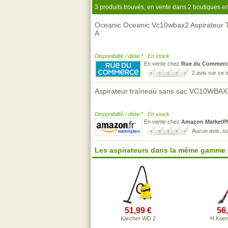
3 produits trouvés, en vente dans 2 boutiques en
Oceanic Oceanic Vc10wbax2 Aspirateur T
A
Disponibilité / délai * : En stock
En vente chez
Rue du Commerc
2 avis sur ce
Aspirateur traîneau sans sac VC10WBAX
Disponibilité / délai * : En stock
En vente chez
Amazon MarketPl
Aucun avis, so
Les aspirateurs dans la même gamme 
51,99 €
56
Kärcher WD 2
H.Koen