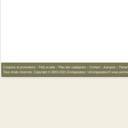
Coupons et promotions
::
FAQ et aide
::
Plan des catégories
::
Contact
::
A propos
::
Parten
Tous droits réservés. Copyright © 2003-2021 iComparateur / eComparateur® vous perme