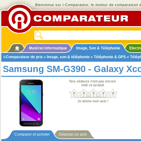
Bienvenue sur i-Comparateur, le moteur de comparaison de
Matériel informatique
Image, Son & Téléphonie
Elect
i-Comparateur de prix
»
Image, son & téléphonie
»
Téléphonie & GPS
»
Télép
Samsung SM-G390 - Galaxy Xco
Nos visiteurs n'ont pas encore
noté ce produit
Je donne mon avis !
Comparer et acheter
Déposer un avis