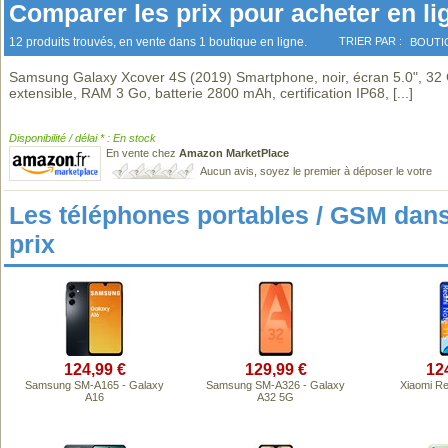
Comparer les prix pour acheter en li
12 produits trouvés, en vente dans 1 boutique en ligne.
TRIER PAR :
BOUTI
Samsung Galaxy Xcover 4S (2019) Smartphone, noir, écran 5.0", 32
extensible, RAM 3 Go, batterie 2800 mAh, certification IP68,
[...]
Disponibilité / délai * : En stock
En vente chez
Amazon MarketPlace
Aucun avis, soyez le premier à déposer le votre
Les téléphones portables / GSM da
prix
124,99 €
129,99 €
12
Samsung SM-A165 - Galaxy
Samsung SM-A326 - Galaxy
Xiaomi R
A16
A32 5G