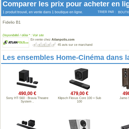
Comparer les prix pour acheter en li
1 produit trouvé, en vente dans 1 boutique en ligne.
TRIER PAR :
BOUTI
Fidelio B1
Disponibilité / délai * : Voir site
En vente chez
Atlanpolis.com
45 avis sur ce marchand
Les ensembles Home-Cinéma dans l
490,00 €
479,00 €
49
Sony HT-S60 - Bravia Theatre
Klipsch Flexus Core 100 + Sub
Jamo 
System ..
100