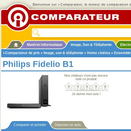
Bienvenue sur i-Comparateur, le moteur de comparaison de
Matériel informatique
Image, Son & Téléphonie
Elect
i-Comparateur de prix
»
Image, son & téléphonie
»
Home cinéma
»
Ensemble
Philips Fidelio B1
Nos visiteurs n'ont pas encore
noté ce produit
Je donne mon avis !
Comparer et acheter
Déposer un avis