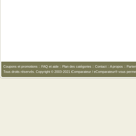
Coupons et promotions
::
FAQ et aide
::
Plan des catégories
::
Contact
::
A propos
::
Parten
Tous droits réservés. Copyright © 2003-2021 iComparateur / eComparateur® vous perme