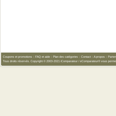
Coupons et promotions
::
FAQ et aide
::
Plan des catégories
::
Contact
::
A propos
::
Parten
Tous droits réservés. Copyright © 2003-2021 iComparateur / eComparateur® vous perme