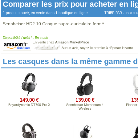
Comparer les prix pour acheter en li
1 produit trouvé, en vente dans 1 boutique en ligne.
TRIER PAR :
BOUTI
Sennheiser HD2.10 Casque supra-auriculaire fermé
Disponibilité / délai * : En stock
En vente chez
Amazon MarketPlace
Aucun avis, soyez le premier à déposer le votre
Les casques dans la même gamme de
149,00 €
139,00 €
13
Beyerdynamic DT700 Pro X
Sennheiser Momentum 4
Pionee
Wireless