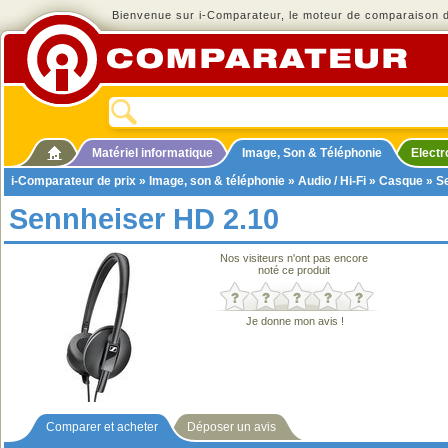
Bienvenue sur i-Comparateur, le moteur de comparaison de
Matériel informatique
Image, Son & Téléphonie
Elect
i-Comparateur de prix
»
Image, son & téléphonie
»
Audio / Hi-Fi
»
Casque
» S
Sennheiser HD 2.10
Nos visiteurs n'ont pas encore
noté ce produit
Je donne mon avis !
Comparer et acheter
Déposer un avis