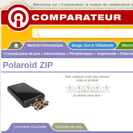
Bienvenue sur i-Comparateur, le moteur de comparaison de
Matériel informatique
Image, Son & Téléphonie
Elect
i-Comparateur de prix
»
Informatique
»
Périphériques
»
Imprimante
» Polaroi
Polaroid ZIP
Nos visiteurs n'ont pas encore
noté ce produit
Je donne mon avis !
Comparer et acheter
Déposer un avis