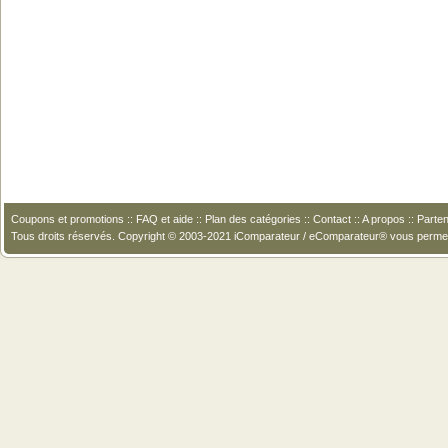
Coupons et promotions
::
FAQ et aide
::
Plan des catégories
::
Contact
::
A propos
::
Parten
Tous droits réservés. Copyright © 2003-2021 iComparateur / eComparateur® vous perme