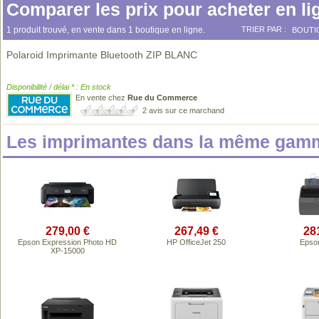
Comparer les prix pour acheter en li
1 produit trouvé, en vente dans 1 boutique en ligne.
TRIER PAR :
BOUTI
Polaroid Imprimante Bluetooth ZIP BLANC
Disponibilité / délai * : En stock
En vente chez
Rue du Commerce
2 avis sur ce marchand
Les imprimantes dans la même gamm
279,00 €
267,49 €
28
Epson Expression Photo HD
HP OfficeJet 250
Epso
XP-15000