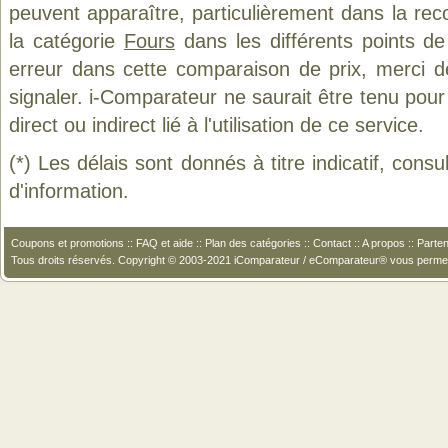
peuvent apparaître, particulièrement dans la re
la catégorie
Fours
dans les différents points d
erreur dans cette comparaison de prix, merci 
signaler. i-Comparateur ne saurait être tenu po
direct ou indirect lié à l'utilisation de ce service.
(*) Les délais sont donnés à titre indicatif, cons
d'information.
Coupons et promotions
::
FAQ et aide
::
Plan des catégories
::
Contact
::
A propos
::
Parten
Tous droits réservés. Copyright © 2003-2021 iComparateur / eComparateur® vous perme