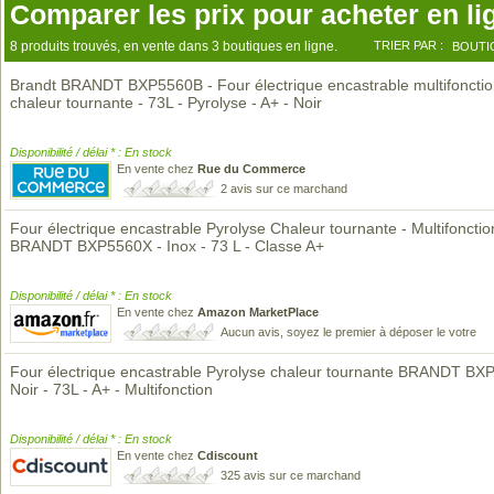
Comparer les prix pour acheter en li
8 produits trouvés, en vente dans 3 boutiques en ligne.
TRIER PAR :
BOUTI
Brandt BRANDT BXP5560B - Four électrique encastrable multifoncti
chaleur tournante - 73L - Pyrolyse - A+ - Noir
Disponibilité / délai * : En stock
En vente chez
Rue du Commerce
2 avis sur ce marchand
Four électrique encastrable Pyrolyse Chaleur tournante - Multifonctio
BRANDT BXP5560X - Inox - 73 L - Classe A+
Disponibilité / délai * : En stock
En vente chez
Amazon MarketPlace
Aucun avis, soyez le premier à déposer le votre
Four électrique encastrable Pyrolyse chaleur tournante BRANDT BX
Noir - 73L - A+ - Multifonction
Disponibilité / délai * : En stock
En vente chez
Cdiscount
325 avis sur ce marchand