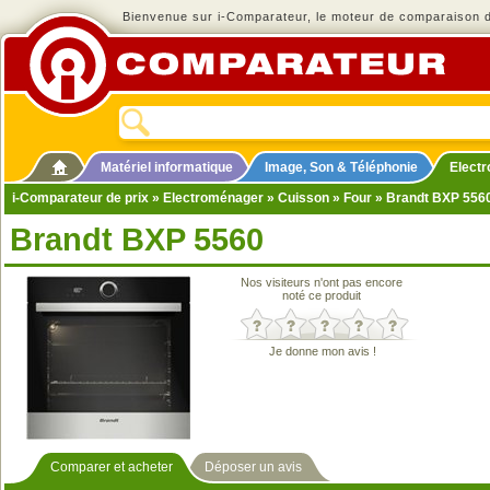
Bienvenue sur i-Comparateur, le moteur de comparaison de
Matériel informatique
Image, Son & Téléphonie
Elect
i-Comparateur de prix
»
Electroménager
»
Cuisson
»
Four
» Brandt BXP 556
Brandt BXP 5560
Nos visiteurs n'ont pas encore
noté ce produit
Je donne mon avis !
Comparer et acheter
Déposer un avis