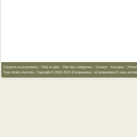
Coupons et promotions
::
FAQ et aide
::
Plan des catégories
::
Contact
::
A propos
::
Parten
Tous droits réservés. Copyright © 2003-2021 iComparateur / eComparateur® vous perme