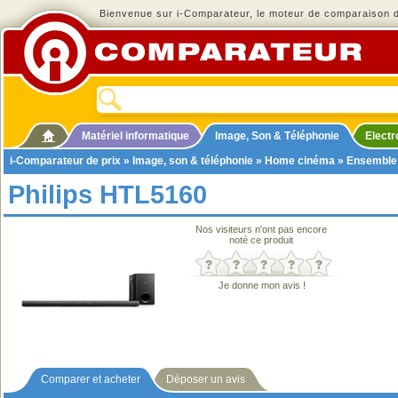
Bienvenue sur i-Comparateur, le moteur de comparaison de
Matériel informatique
Image, Son & Téléphonie
Elect
i-Comparateur de prix
»
Image, son & téléphonie
»
Home cinéma
»
Ensemble
Philips HTL5160
Nos visiteurs n'ont pas encore
noté ce produit
Je donne mon avis !
Comparer et acheter
Déposer un avis