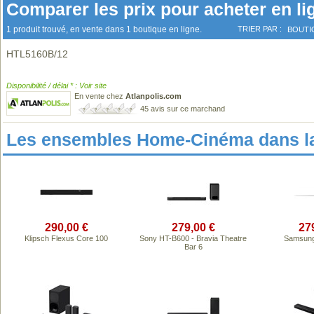
Comparer les prix pour acheter en li
1 produit trouvé, en vente dans 1 boutique en ligne.
TRIER PAR :
BOUTI
HTL5160B/12
Disponibilité / délai * : Voir site
En vente chez
Atlanpolis.com
45 avis sur ce marchand
Les ensembles Home-Cinéma dans l
290,00 €
279,00 €
27
Klipsch Flexus Core 100
Sony HT-B600 - Bravia Theatre
Samsun
Bar 6