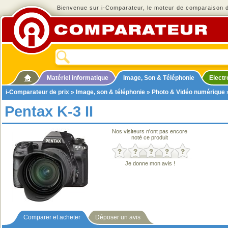
Bienvenue sur i-Comparateur, le moteur de comparaison de
Matériel informatique
Image, Son & Téléphonie
Elect
i-Comparateur de prix
»
Image, son & téléphonie
»
Photo & Vidéo numérique
Pentax K-3 II
Nos visiteurs n'ont pas encore
noté ce produit
Je donne mon avis !
Comparer et acheter
Déposer un avis