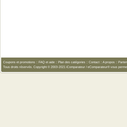
Coupons et promotions
::
FAQ et aide
::
Plan des catégories
::
Contact
::
A propos
::
Parten
Tous droits réservés. Copyright © 2003-2021 iComparateur / eComparateur® vous perme