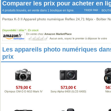
Comparer les prix pour acheter en li
4 produits trouvés, en vente dans 1 boutique en ligne.
TRIER PAR :
BOUTI
Pentax K-3 II Appareil photo numérique Reflex 24,71 Mpix - Boîtier N
Disponibilité / délai * : En stock
En vente chez
Amazon MarketPlace
Aucun avis, soyez le premier à déposer le votre
Les appareils photo numériques da
prix
579,00 €
573,00 €
56
Olympus OM-D E-M10 Mark IV
Sony Alpha 6400 (ILCE-6400)
Niko