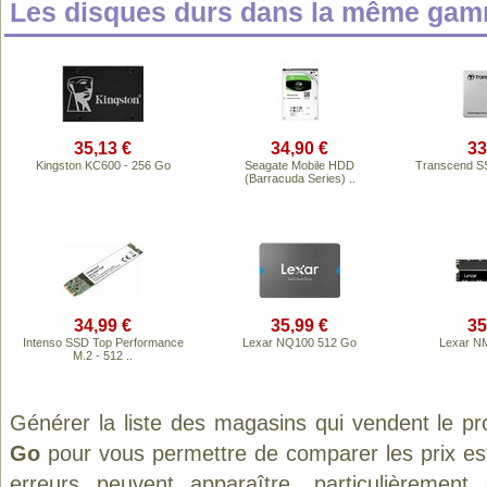
Les disques durs dans la même gam
35,13 €
34,90 €
33
Kingston KC600 - 256 Go
Seagate Mobile HDD
Transcend S
(Barracuda Series) ..
34,99 €
35,99 €
35
Intenso SSD Top Performance
Lexar NQ100 512 Go
Lexar N
M.2 - 512 ..
Générer la liste des magasins qui vendent le pr
Go
pour vous permettre de comparer les prix es
erreurs peuvent apparaître, particulièremen