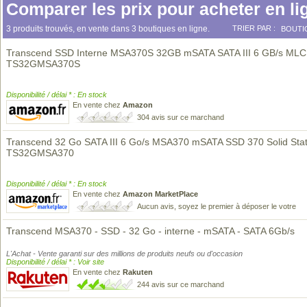
Comparer les prix pour acheter en li
3 produits trouvés, en vente dans 3 boutiques en ligne.
TRIER PAR :
BOUTI
Transcend SSD Interne MSA370S 32GB mSATA SATA III 6 GB/s MLC
TS32GMSA370S
Disponibilité / délai * : En stock
En vente chez
Amazon
304 avis sur ce marchand
Transcend 32 Go SATA III 6 Go/s MSA370 mSATA SSD 370 Solid Stat
TS32GMSA370
Disponibilité / délai * : En stock
En vente chez
Amazon MarketPlace
Aucun avis, soyez le premier à déposer le votre
Transcend MSA370 - SSD - 32 Go - interne - mSATA - SATA 6Gb/s
L'Achat - Vente garanti sur des millions de produits neufs ou d'occasion
Disponibilité / délai * : Voir site
En vente chez
Rakuten
244 avis sur ce marchand