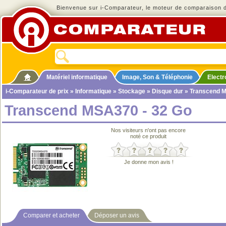
Bienvenue sur i-Comparateur, le moteur de comparaison de
Matériel informatique
Image, Son & Téléphonie
Elect
i-Comparateur de prix
»
Informatique
»
Stockage
»
Disque dur
» Transcend M
Transcend MSA370 - 32 Go
Nos visiteurs n'ont pas encore
noté ce produit
Je donne mon avis !
Comparer et acheter
Déposer un avis