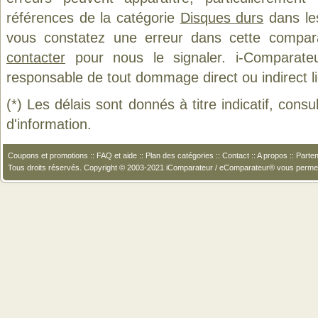
références de la catégorie
Disques durs
dans les
vous constatez une erreur dans cette compar
contacter
pour nous le signaler. i-Comparate
responsable de tout dommage direct ou indirect lié 
(*) Les délais sont donnés à titre indicatif, cons
d'information.
Coupons et promotions
::
FAQ et aide
::
Plan des catégories
::
Contact
::
A propos
::
Parten
Tous droits réservés. Copyright © 2003-2021 iComparateur / eComparateur® vous perme