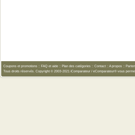
Coupons et promotions
::
FAQ et aide
::
Plan des catégories
::
Contact
::
A propos
::
Parten
Tous droits réservés. Copyright © 2003-2021 iComparateur / eComparateur® vous perme