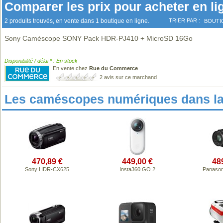
Comparer les prix pour acheter en li
2 produits trouvés, en vente dans 1 boutique en ligne.
TRIER PAR :
BOUTI
Sony Caméscope SONY Pack HDR-PJ410 + MicroSD 16Go
Disponibilité / délai * : En stock
En vente chez
Rue du Commerce
2 avis sur ce marchand
Les caméscopes numériques dans l
470,89 €
449,00 €
48
Sony HDR-CX625
Insta360 GO 2
Panason