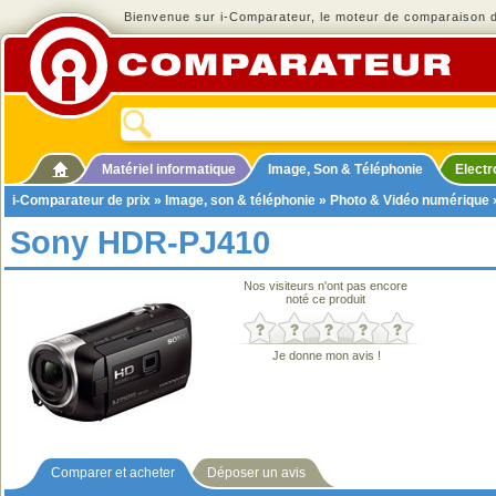
Bienvenue sur i-Comparateur, le moteur de comparaison de
Matériel informatique
Image, Son & Téléphonie
Elect
i-Comparateur de prix
»
Image, son & téléphonie
»
Photo & Vidéo numérique
Sony HDR-PJ410
Nos visiteurs n'ont pas encore
noté ce produit
Je donne mon avis !
Comparer et acheter
Déposer un avis