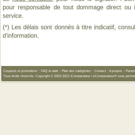
pour responsable de tout dommage direct ou indi
service.
(*) Les délais sont donnés à titre indicatif, cons
d'information.
Coupons et promotions
::
FAQ et aide
::
Plan des catégories
::
Contact
::
A propos
::
Parten
Tous droits réservés. Copyright © 2003-2021 iComparateur / eComparateur® vous perme