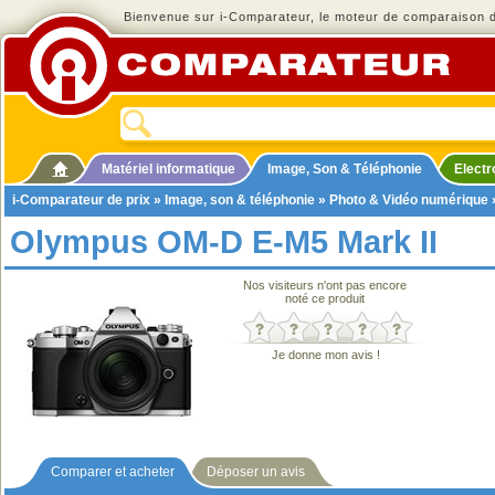
Bienvenue sur i-Comparateur, le moteur de comparaison de
Matériel informatique
Image, Son & Téléphonie
Elect
i-Comparateur de prix
»
Image, son & téléphonie
»
Photo & Vidéo numérique
Olympus OM-D E-M5 Mark II
Nos visiteurs n'ont pas encore
noté ce produit
Je donne mon avis !
Comparer et acheter
Déposer un avis