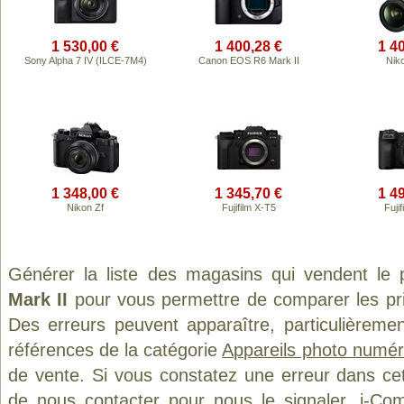
1 530,00 €
1 400,28 €
1 4
Sony Alpha 7 IV (ILCE-7M4)
Canon EOS R6 Mark II
Nik
1 348,00 €
1 345,70 €
1 4
Nikon Zf
Fujifilm X-T5
Fuji
Générer la liste des magasins qui vendent le 
Mark II
pour vous permettre de comparer les pri
Des erreurs peuvent apparaître, particulièreme
références de la catégorie
Appareils photo numér
de vente. Si vous constatez une erreur dans ce
de
nous contacter
pour nous le signaler. i-Com